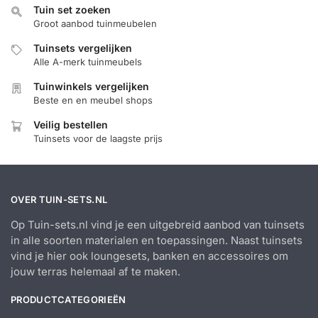
Tuin set zoeken
Groot aanbod tuinmeubelen
Tuinsets vergelijken
Alle A-merk tuinmeubels
Tuinwinkels vergelijken
Beste en en meubel shops
Veilig bestellen
Tuinsets voor de laagste prijs
OVER TUIN-SETS.NL
Op Tuin-sets.nl vind je een uitgebreid aanbod van tuinsets
in alle soorten materialen en toepassingen. Naast tuinsets
vind je hier ook loungesets, banken en accessoires om
jouw terras helemaal af te maken.
PRODUCTCATEGORIEËN