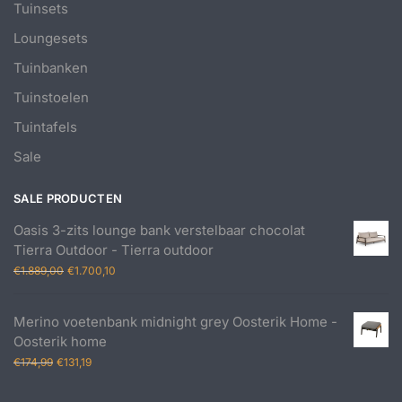
Tuinsets
Loungesets
Tuinbanken
Tuinstoelen
Tuintafels
Sale
SALE PRODUCTEN
Oasis 3-zits lounge bank verstelbaar chocolat
Tierra Outdoor - Tierra outdoor
Oorspronkelijke
Huidige
€
1.889,00
€
1.700,10
prijs
prijs
was:
is:
Merino voetenbank midnight grey Oosterik Home -
€1.889,00.
€1.700,10.
Oosterik home
Oorspronkelijke
Huidige
€
174,99
€
131,19
prijs
prijs
was:
is: