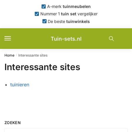
Skip
Skip
A-merk
tuinmeubelen
to
to
Nummer 1
tuin set
vergelijker
navigation
content
De beste
tuinwinkels
Tuin-sets.nl
Home
Interessante sites
/
Interessante sites
tuinieren
ZOEKEN
Zoeken