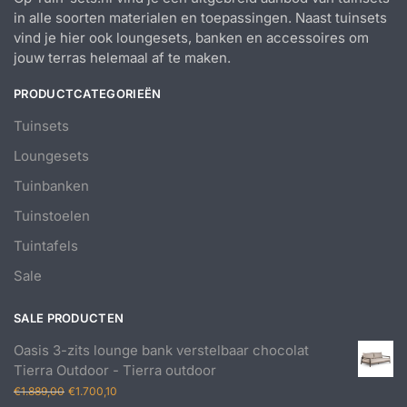
in alle soorten materialen en toepassingen. Naast tuinsets
vind je hier ook loungesets, banken en accessoires om
jouw terras helemaal af te maken.
PRODUCTCATEGORIEËN
Tuinsets
Loungesets
Tuinbanken
Tuinstoelen
Tuintafels
Sale
SALE PRODUCTEN
Oasis 3-zits lounge bank verstelbaar chocolat
Tierra Outdoor - Tierra outdoor
Oorspronkelijke
Huidige
€
1.889,00
€
1.700,10