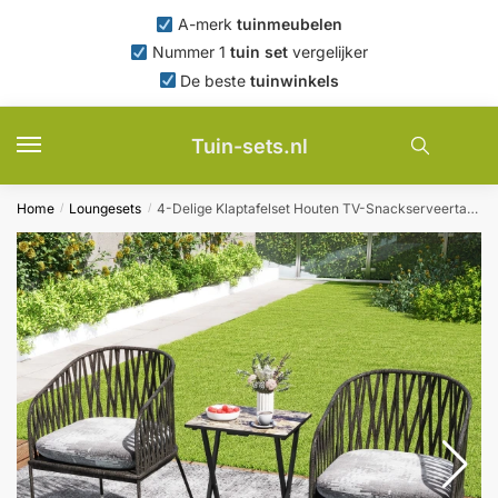
Skip
Skip
A-merk
tuinmeubelen
to
to
Nummer 1
tuin set
vergelijker
navigation
content
De beste
tuinwinkels
Tuin-sets.nl
Home
Loungesets
4-Delige Klaptafelset Houten TV-Snackserveertafel met Opbergstandaard Draaggreep Industriële Draagbare Banktafel Zwart
/
/