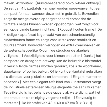
maken. Attributen: 【Ruimtebesparend opvouwbaar ontwerp】
De set van 4 bijzettafels kan snel worden opgevouwen tot een
compact formaat wanneer deze niet in gebruik is. Bovendien
zorgt de meegeleverde opbergstandaard ervoor dat de
tuintafels netjes kunnen worden opgeborgen, wat zorgt voor
een opgeruimde kamerinrichting. 【Robuust houten frame】De
4-delige klaptafelset is gemaakt van een scheurbestendig
rubberhouten frame en zorgt voor uitstekende stabiliteit en
duurzaamheid. Bovendien verhogen de extra dwarsbalken en
de wetenschappelijke X-vormige structuur de algehele
veiligheid. 【Veelzijdigheid voor binnen en buiten】Dankzij het
compacte en draagbare ontwerp kan de industriële bistrotafel
in verschillende ruimtes worden gebruikt, zoals de woonkamer,
slaapkamer of op het balkon. Of je kunt de klaptafel gebruiken
als dienblad voor picknicks en kamperen. 【Elegant marmeren
oppervlak】Met een elegant tafelblad van kunstmarmer voegt
de industriële eettafel een vleugje elegantie toe aan uw kamer.
Tegelijkertijd is het behandelde oppervlak waterdicht, wat het
onderhoud en de reiniging vergemakkelijkt. 【Eenvoudig te
monteren】De klaptafel van 48 x 40 x 67 cm (L x B x H)