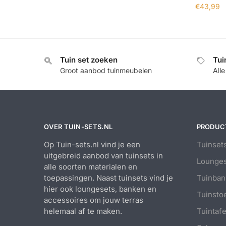
€
43,99
Tuin set zoeken
Tui
Groot aanbod tuinmeubelen
All
OVER TUIN-SETS.NL
PRODUC
Op Tuin-sets.nl vind je een
Tuinset
uitgebreid aanbod van tuinsets in
Lounges
alle soorten materialen en
toepassingen. Naast tuinsets vind je
Tuinban
hier ook loungesets, banken en
Tuinsto
accessoires om jouw terras
helemaal af te maken.
Tuintafe