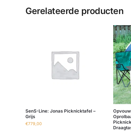
Gerelateerde producten
SenS-Line: Jonas Picknicktafel –
Opvouwb
Grijs
Oprolba
Picknic
€
779,00
Draagta