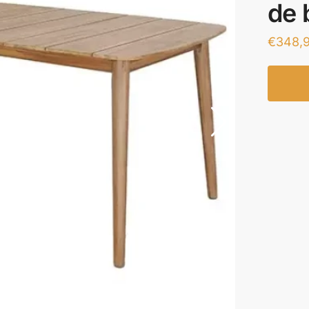
de 
€
348,