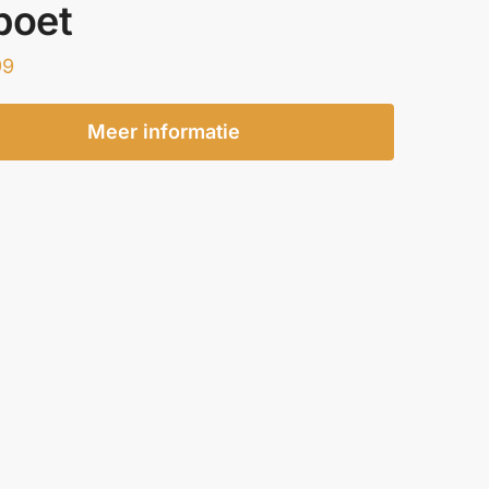
boet
99
Meer informatie