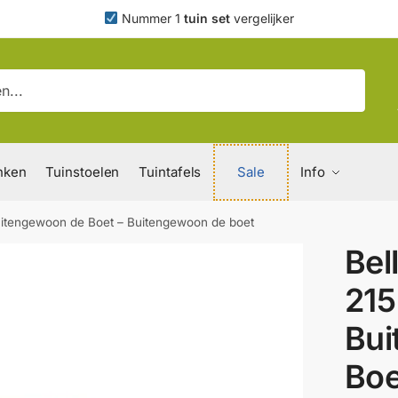
Nummer 1
tuin set
vergelijker
nken
Tuinstoelen
Tuintafels
Sale
Info
uitengewoon de Boet – Buitengewoon de boet
Bel
21
Bui
Boe