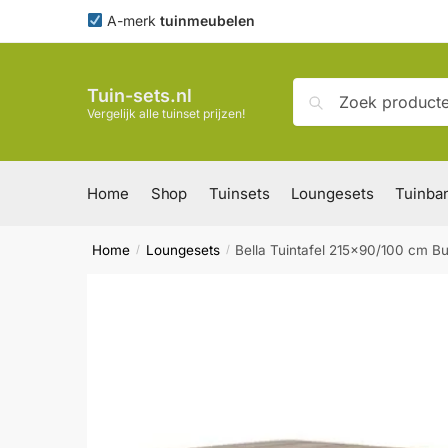
Skip
Skip
A-merk
tuinmeubelen
to
to
navigation
content
Zoeken
Zoeken
Tuin-sets.nl
naar:
Vergelijk alle tuinset prijzen!
Home
Shop
Tuinsets
Loungesets
Tuinba
Home
Loungesets
Bella Tuintafel 215×90/100 cm B
/
/