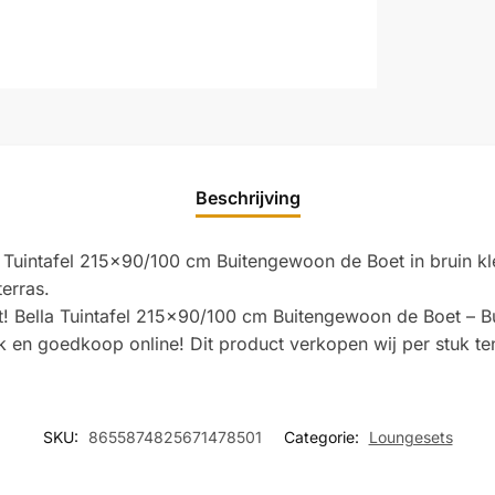
Beschrijving
 Tuintafel 215×90/100 cm Buitengewoon de Boet in bruin kleu
terras.
erst! Bella Tuintafel 215×90/100 cm Buitengewoon de Boet – 
k en goedkoop online! Dit product verkopen wij per stuk t
SKU:
8655874825671478501
Categorie:
Loungesets