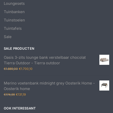
Loungesets
Tuinbanken
Tuinstoelen
Tuintafels
Sale
SALE PRODUCTEN
Oasis 3-zits lounge bank verstelbaar chocolat
Tierra Outdoor - Tierra outdoor
Oorspronkelijke
Huidige
€
1.889,00
€
1.700,10
prijs
prijs
was:
is:
Merino voetenbank midnight grey Oosterik Home -
€1.889,00.
€1.700,10.
Oosterik home
Oorspronkelijke
Huidige
€
174,99
€
131,19
prijs
prijs
was:
is:
OOK INTERESSANT
€174,99.
€131,19.