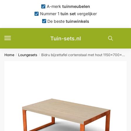
Skip
Skip
A-merk
tuinmeubelen
to
to
Nummer 1
tuin set
vergelijker
navigation
content
De beste
tuinwinkels
Tuin-sets.nl
Home
Loungesets
Bidru bijzettafel cortenstaal met hout 1150x700x450 mm Geroba – Geroba
/
/