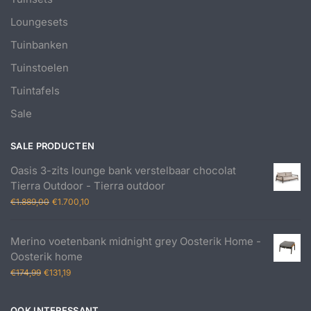
Loungesets
Tuinbanken
Tuinstoelen
Tuintafels
Sale
SALE PRODUCTEN
Oasis 3-zits lounge bank verstelbaar chocolat
Tierra Outdoor - Tierra outdoor
Oorspronkelijke
Huidige
€
1.889,00
€
1.700,10
prijs
prijs
was:
is:
Merino voetenbank midnight grey Oosterik Home -
€1.889,00.
€1.700,10.
Oosterik home
Oorspronkelijke
Huidige
€
174,99
€
131,19
prijs
prijs
was:
is:
OOK INTERESSANT