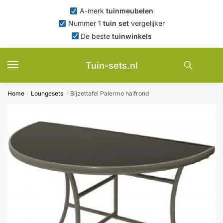
Skip
Skip
A-merk
tuinmeubelen
to
to
Nummer 1
tuin set
vergelijker
navigation
content
De beste
tuinwinkels
Tuin-sets.nl
Home
Loungesets
Bijzettafel Palermo halfrond
/
/