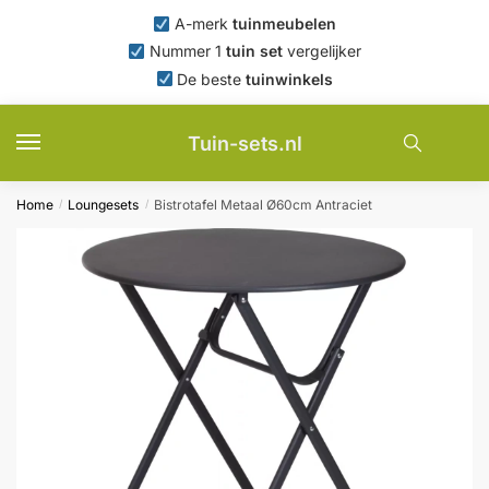
Skip
Skip
A-merk
tuinmeubelen
to
to
Nummer 1
tuin set
vergelijker
navigation
content
De beste
tuinwinkels
Tuin-sets.nl
Home
Loungesets
Bistrotafel Metaal Ø60cm Antraciet
/
/