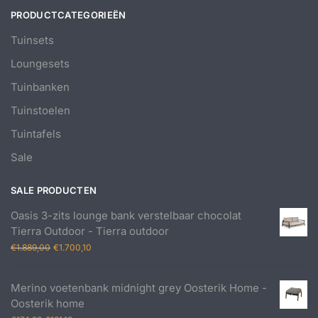
PRODUCTCATEGORIEËN
Tuinsets
Loungesets
Tuinbanken
Tuinstoelen
Tuintafels
Sale
SALE PRODUCTEN
Oasis 3-zits lounge bank verstelbaar chocolat
Tierra Outdoor - Tierra outdoor
Oorspronkelijke
Huidige
€
1.889,00
€
1.700,10
prijs
prijs
was:
is:
Merino voetenbank midnight grey Oosterik Home -
€1.889,00.
€1.700,10.
Oosterik home