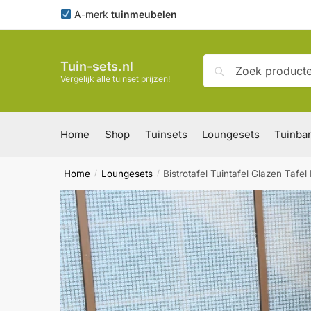
Skip
Skip
A-merk
tuinmeubelen
to
to
navigation
content
Zoeken
Zoeken
Tuin-sets.nl
naar:
Vergelijk alle tuinset prijzen!
Home
Shop
Tuinsets
Loungesets
Tuinba
Home
Loungesets
Bistrotafel Tuintafel Glazen Tafel
/
/