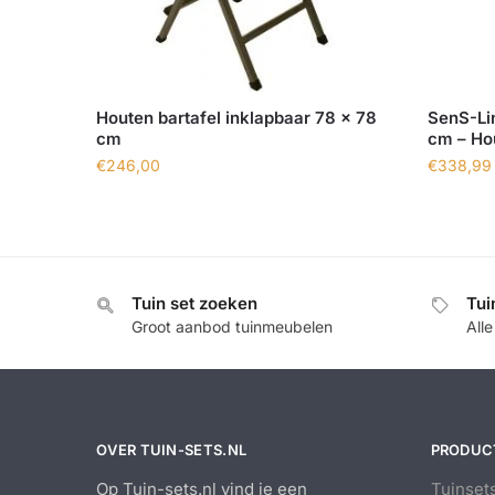
Houten bartafel inklapbaar 78 x 78
SenS-Lin
cm
cm – Ho
€
246,00
€
338,99
Tuin set zoeken
Tui
Groot aanbod tuinmeubelen
All
OVER TUIN-SETS.NL
PRODUC
Op Tuin-sets.nl vind je een
Tuinset