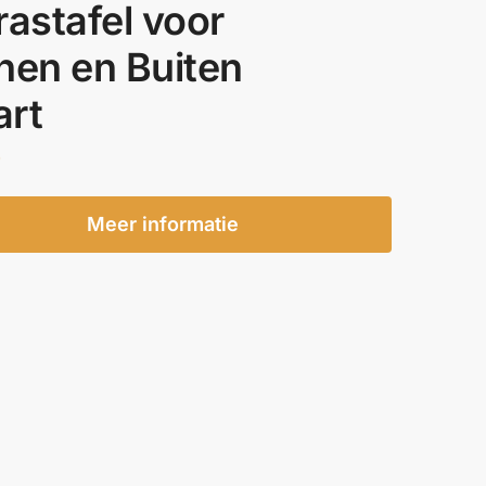
rastafel voor
nen en Buiten
rt
9
Meer informatie