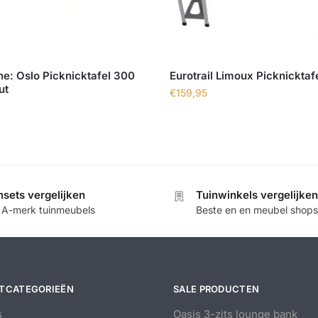
e: Oslo Picknicktafel 300
Eurotrail Limoux Picknicktaf
ut
€
159,95
nsets vergelijken
Tuinwinkels vergelijken
e A-merk tuinmeubels
Beste en en meubel shops
TCATEGORIEËN
SALE PRODUCTEN
s
Oasis 3-zits lounge bank