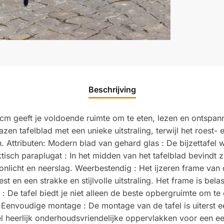
Beschrijving
 cm geeft je voldoende ruimte om te eten, lezen en ontspan
zen tafelblad met een unieke uitstraling, terwijl het roest-
gn. Attributen: Modern blad van gehard glas : De bijzettafel
tisch paraplugat : In het midden van het tafelblad bevindt
licht en neerslag. Weerbestendig : Het ijzeren frame van de 
en een strakke en stijlvolle uitstraling. Het frame is bela
 De tafel biedt je niet alleen de beste opbergruimte om te
in. Eenvoudige montage : De montage van de tafel is uiterst e
el heerlijk onderhoudsvriendelijke oppervlakken voor een e