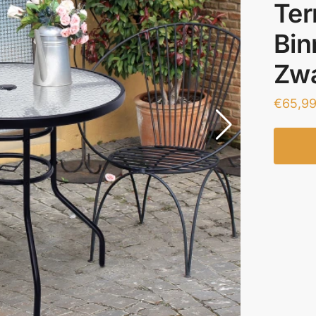
Ter
Bin
Zwa
€
65,9