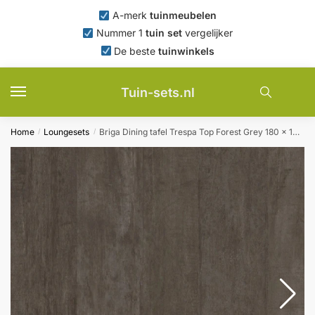
Skip
Skip
A-merk
tuinmeubelen
to
to
Nummer 1
tuin set
vergelijker
navigation
content
De beste
tuinwinkels
Tuin-sets.nl
Home
Loungesets
Briga Dining tafel Trespa Top Forest Grey 180 x 100 cm Charcoal Frame Tierra Outdoor – Tierra outdoor
/
/