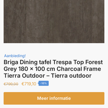
Aanbieding!
Briga Dining tafel Trespa Top Forest
Grey 180 x 100 cm Charcoal Frame
Tierra Outdoor – Tierra outdoor
Oorspronkelijke
Huidige
€
719,10
€
799,00
-10%
prijs
prijs
was:
is:
Meer informatie
€799,00.
€719,10.