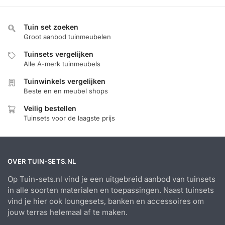
Tuin set zoeken
Groot aanbod tuinmeubelen
Tuinsets vergelijken
Alle A-merk tuinmeubels
Tuinwinkels vergelijken
Beste en en meubel shops
Veilig bestellen
Tuinsets voor de laagste prijs
OVER TUIN-SETS.NL
Op Tuin-sets.nl vind je een uitgebreid aanbod van tuinsets
in alle soorten materialen en toepassingen. Naast tuinsets
vind je hier ook loungesets, banken en accessoires om
jouw terras helemaal af te maken.