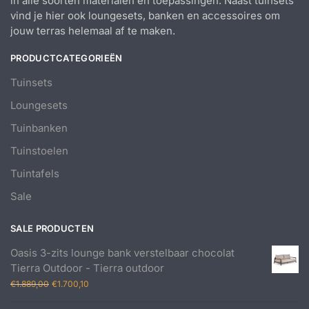
in alle soorten materialen en toepassingen. Naast tuinsets
vind je hier ook loungesets, banken en accessoires om
jouw terras helemaal af te maken.
PRODUCTCATEGORIEËN
Tuinsets
Loungesets
Tuinbanken
Tuinstoelen
Tuintafels
Sale
SALE PRODUCTEN
Oasis 3-zits lounge bank verstelbaar chocolat
Tierra Outdoor - Tierra outdoor
Oorspronkelijke
Huidige
€
1.889,00
€
1.700,10
prijs
prijs