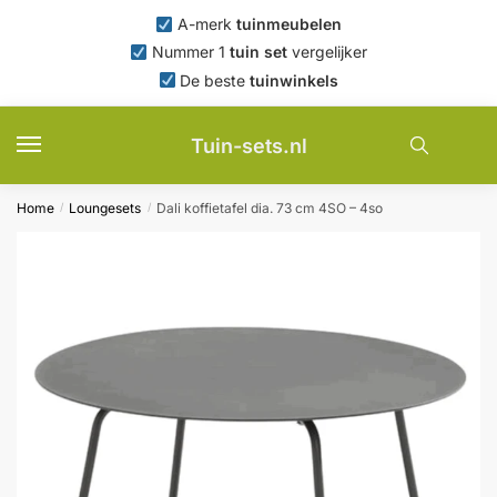
Skip
Skip
A-merk
tuinmeubelen
to
to
Nummer 1
tuin set
vergelijker
navigation
content
De beste
tuinwinkels
Tuin-sets.nl
Home
Loungesets
Dali koffietafel dia. 73 cm 4SO – 4so
/
/