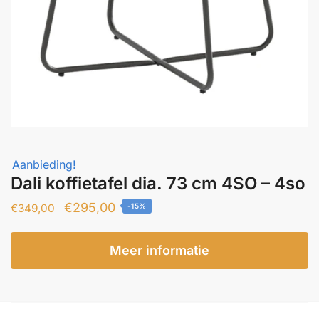
Aanbieding!
Dali koffietafel dia. 73 cm 4SO – 4so
Oorspronkelijke
Huidige
€
295,00
€
349,00
-15%
prijs
prijs
was:
is:
Meer informatie
€349,00.
€295,00.