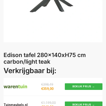
Edison tafel 280x140xH75 cm
carbon/light teak
Verkrijgbaar bij:
€398,49
BEKIJK PRIJS →
€359,00
€1.199,00
Tuinmeubels.nl
BEKIJK PRIJS →