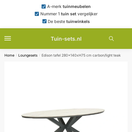
Skip
Skip
A-merk
tuinmeubelen
to
to
Nummer 1
tuin set
vergelijker
navigation
content
De beste
tuinwinkels
Tuin-sets.nl
Home
Loungesets
Edison tafel 280x140xH75 cm carbon/light teak
/
/