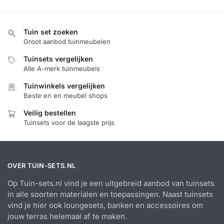
Tuin set zoeken
Groot aanbod tuinmeubelen
Tuinsets vergelijken
Alle A-merk tuinmeubels
Tuinwinkels vergelijken
Beste en en meubel shops
Veilig bestellen
Tuinsets voor de laagste prijs
OVER TUIN-SETS.NL
Op Tuin-sets.nl vind je een uitgebreid aanbod van tuinsets
in alle soorten materialen en toepassingen. Naast tuinsets
vind je hier ook loungesets, banken en accessoires om
jouw terras helemaal af te maken.