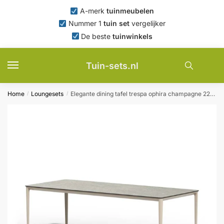
Skip
Skip
A-merk
tuinmeubelen
to
to
Nummer 1
tuin set
vergelijker
navigation
content
De beste
tuinwinkels
Tuin-sets.nl
Home
Loungesets
Elegante dining tafel trespa ophira champagne 220 x 100 cm Tierra Outdoor – Tierra outdoor
/
/