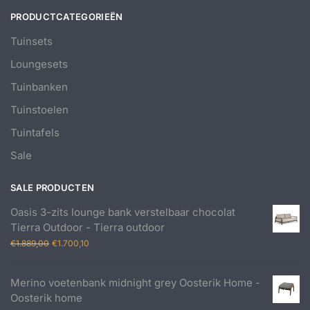
PRODUCTCATEGORIEËN
Tuinsets
Loungesets
Tuinbanken
Tuinstoelen
Tuintafels
Sale
SALE PRODUCTEN
Oasis 3-zits lounge bank verstelbaar chocolat
Tierra Outdoor - Tierra outdoor
Oorspronkelijke
Huidige
€
1.889,00
€
1.700,10
prijs
prijs
was:
is:
Merino voetenbank midnight grey Oosterik Home -
€1.889,00.
€1.700,10.
Oosterik home