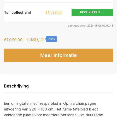
Tuincollectie.nl
€1.099,00
BEKIJK PRIJS →
Last updated: 2026-08-06 09:09:48
Oorspronkelijke
Huidige
€
989,10
€
1.099,00
-10%
prijs
prijs
was:
is:
Meer informatie
€1.099,00.
€989,10.
Beschrijving
Een diningtafel met Trespa blad in Ophira champagne
uitvoering van 220 x 100 cm. Het ruime tafelblad biedt
voldoende plaats voor meerdere personen. Het duurzame