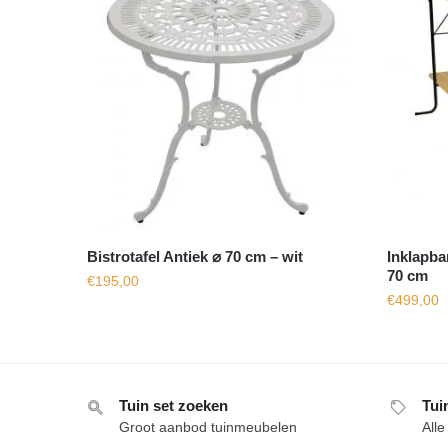
Bistrotafel Antiek ⌀ 70 cm – wit
Inklapba
70 cm
€
195,00
€
499,00
Tuin set zoeken
Tui
Groot aanbod tuinmeubelen
All