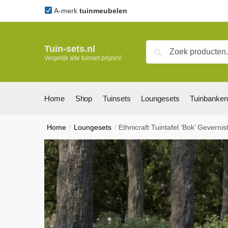
Skip
Skip
A-merk
tuinmeubelen
to
to
navigation
content
Zoeken
Zoeken
Tuin-sets.nl
Vergelijk alle tuinset prijzen!
naar:
Home
Shop
Tuinsets
Loungesets
Tuinbanken
Home
/
Loungesets
/
Ethnicraft Tuintafel ‘Bok’ Geverni