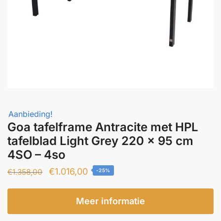
Aanbieding!
Goa tafelframe Antracite met HPL
tafelblad Light Grey 220 x 95 cm
4SO – 4so
Oorspronkelijke
Huidige
€
1.016,00
€
1.358,00
-25%
prijs
prijs
was:
is:
Meer informatie
€1.358,00.
€1.016,00.