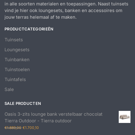
in alle soorten materialen en toepassingen. Naast tuinsets
vind je hier ook loungesets, banken en accessoires om
jouw terras helemaal af te maken.
PRODUCTCATEGORIEËN
Tuinsets
Loungesets
Tuinbanken
Tuinstoelen
Tuintafels
Sale
SALE PRODUCTEN
Oasis 3-zits lounge bank verstelbaar chocolat
Tierra Outdoor - Tierra outdoor
Oorspronkelijke
Huidige
€
1.889,00
€
1.700,10
prijs
prijs