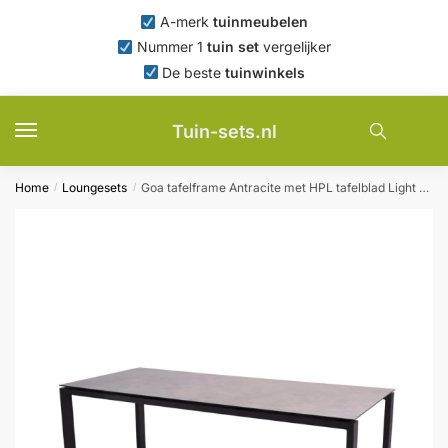
Skip
Skip
A-merk
tuinmeubelen
to
to
Nummer 1
tuin set
vergelijker
navigation
content
De beste
tuinwinkels
Tuin-sets.nl
Home
Loungesets
Goa tafelframe Antracite met HPL tafelblad Light Grey 220 x 95 cm 4SO – 4so
/
/