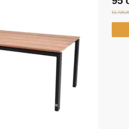
95 
€
1.728,0