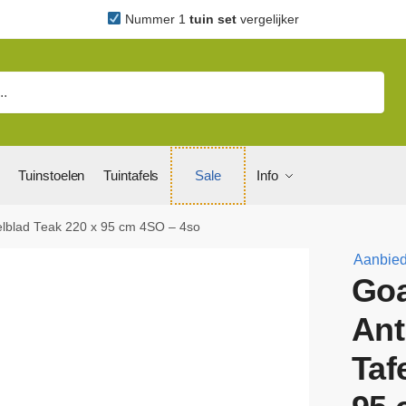
Nummer 1
tuin set
vergelijker
Tuinstoelen
Tuintafels
Sale
Info
elblad Teak 220 x 95 cm 4SO – 4so
Aanbied
Goa
Ant
Taf