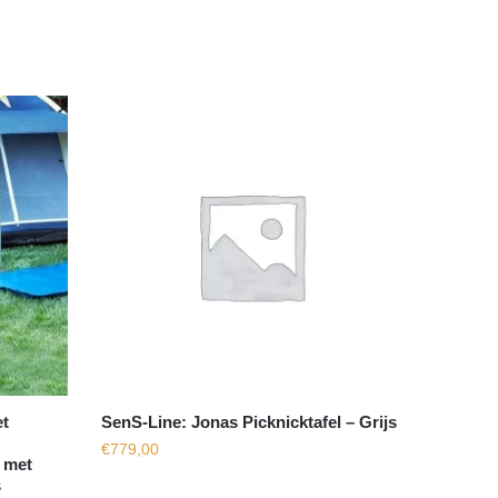
t
SenS-Line: Jonas Picknicktafel – Grijs
€
779,00
 met
s