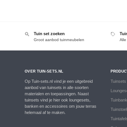
Tuin set zoeken
Tui
Groot aanbod tuinmeubelen
All
OVER TUIN-SETS.NL
PRODUC
Op Tuin-sets.nl vind je een uitgebreid
Tuinsets
aanbod van tuinsets in alle soorten
Lounges
materialen en toepassingen. Naast
tuinsets vind je hier ook loungesets,
Tuinban
banken en accessoires om jouw terras
Tuinstoe
helemaal af te maken.
Tuintafel