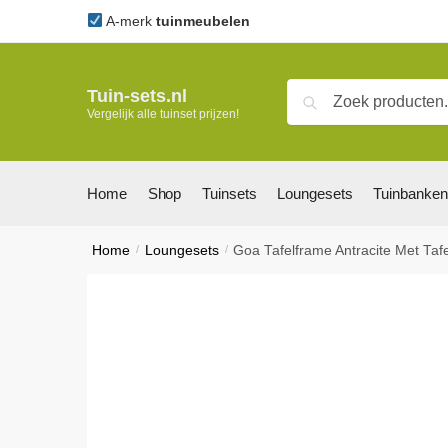
Skip
Skip
A-merk
tuinmeubelen
to
to
navigation
content
Zoeken
Zoeken
Tuin-sets.nl
Vergelijk alle tuinset prijzen!
naar:
Home
Shop
Tuinsets
Loungesets
Tuinbanken
Home
/
Loungesets
/
Goa Tafelframe Antracite Met Taf