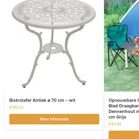
Bistrotafel Antiek ⌀ 70 cm – wit
Opvouwbare C
Blad Draagbar
€
195,00
Dennenhout m
cm Grijs
Meer informatie
€
43,99