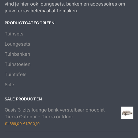
vind je hier ook loungesets, banken en accessoires om
jouw terras helemaal af te maken.
PRODUCTCATEGORIEËN
Tuinsets
Loungesets
Tuinbanken
Tuinstoelen
Tuintafels
Sale
SALE PRODUCTEN
Oasis 3-zits lounge bank verstelbaar chocolat
Tierra Outdoor - Tierra outdoor
Oorspronkelijke
Huidige
€
1.889,00
€
1.700,10
prijs
prijs
was:
is: