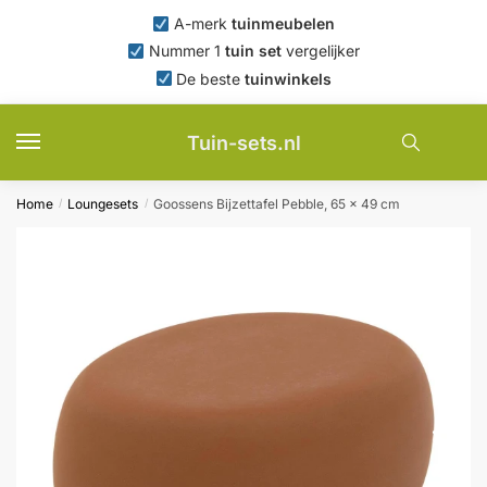
Skip
Skip
A-merk
tuinmeubelen
to
to
Nummer 1
tuin set
vergelijker
navigation
content
De beste
tuinwinkels
Tuin-sets.nl
Home
Loungesets
Goossens Bijzettafel Pebble, 65 x 49 cm
/
/