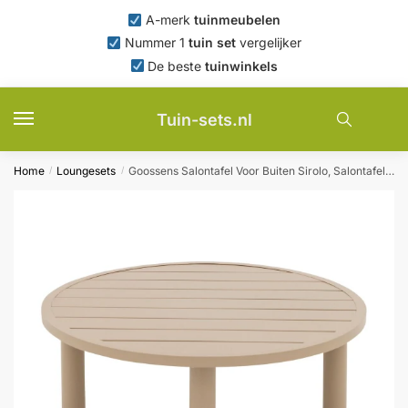
Skip
Skip
A-merk
tuinmeubelen
to
to
Nummer 1
tuin set
vergelijker
navigation
content
De beste
tuinwinkels
Tuin-sets.nl
Home
Loungesets
Goossens Salontafel Voor Buiten Sirolo, Salontafel 80 cm rond
/
/