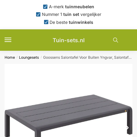
Skip
Skip
A-merk
tuinmeubelen
to
to
Nummer 1
tuin set
vergelijker
navigation
content
De beste
tuinwinkels
Tuin-sets.nl
Home
Loungesets
Goossens Salontafel Voor Buiten Yngvar, Salontafel 140×84 cm
/
/