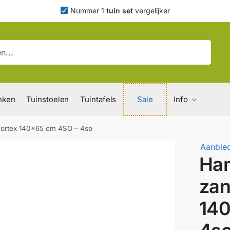
Nummer 1
tuin set
vergelijker
nken
Tuinstoelen
Tuintafels
Sale
Info
mortex 140×65 cm 4SO – 4so
Aanbied
Ham
zan
140