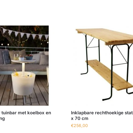
 tuinbar met koelbox en
Inklapbare rechthoekige stat
ing
x 70 cm
€
256,00