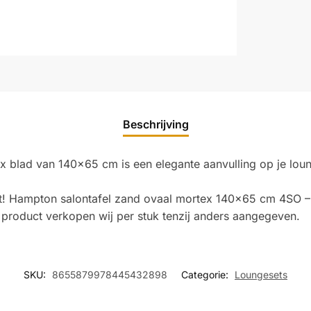
Beschrijving
 blad van 140×65 cm is een elegante aanvulling op je loun
erst! Hampton salontafel zand ovaal mortex 140×65 cm 4SO – 
product verkopen wij per stuk tenzij anders aangegeven.
SKU:
8655879978445432898
Categorie:
Loungesets