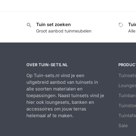
Tuin set zoeken
Tui
Groot aanbod tuinmeubelen
All
OVER TUIN-SETS.NL
PRODUC
Op Tuin-sets.nl vind je een
Tuinset
uitgebreid aanbod van tuinsets in
Lounges
alle soorten materialen en
toepassingen. Naast tuinsets vind je
Tuinban
hier ook loungesets, banken en
Tuinsto
accessoires om jouw terras
helemaal af te maken.
Tuintafe
Sale