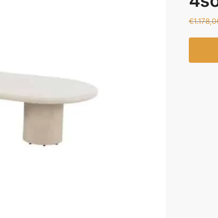
4s
€
1.178,0