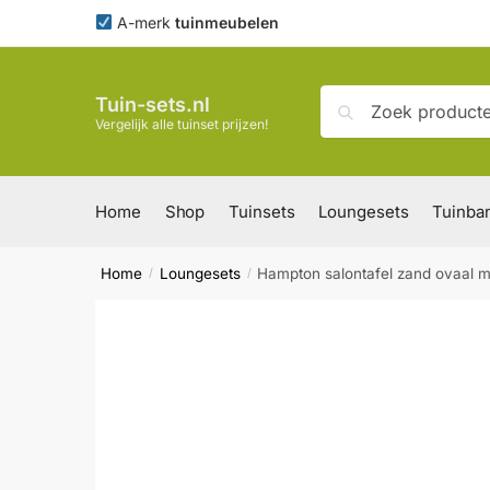
Skip
Skip
A-merk
tuinmeubelen
to
to
navigation
content
Zoeken
Zoeken
Tuin-sets.nl
naar:
Vergelijk alle tuinset prijzen!
Home
Shop
Tuinsets
Loungesets
Tuinba
Home
Loungesets
Hampton salontafel zand ovaal 
/
/