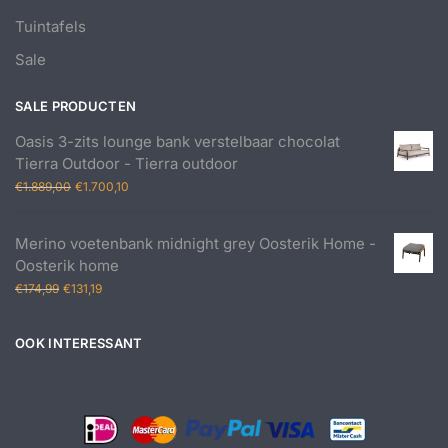
Tuintafels
Sale
SALE PRODUCTEN
Oasis 3-zits lounge bank verstelbaar chocolat
Tierra Outdoor - Tierra outdoor
Oorspronkelijke
Huidige
€
1.889,00
€
1.700,10
prijs
prijs
was:
is:
Merino voetenbank midnight grey Oosterik Home -
€1.889,00.
€1.700,10.
Oosterik home
Oorspronkelijke
Huidige
€
174,99
€
131,19
prijs
prijs
was:
is:
OOK INTERESSANT
€174,99.
€131,19.