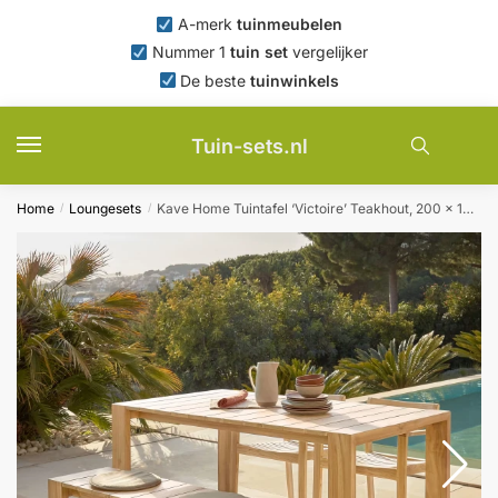
Skip
Skip
A-merk
tuinmeubelen
to
to
Nummer 1
tuin set
vergelijker
navigation
content
De beste
tuinwinkels
Tuin-sets.nl
Home
Loungesets
Kave Home Tuintafel ‘Victoire’ Teakhout, 200 x 100cm
/
/