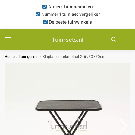
Skip
Skip
A-merk
tuinmeubelen
to
to
Nummer 1
tuin set
vergelijker
navigation
content
De beste
tuinwinkels
Tuin-sets.nl
Home
Loungesets
Klaptafel strekmetaal Grijs 70x70cm
/
/