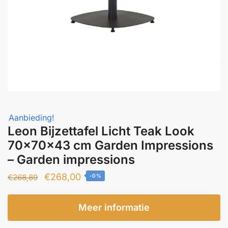
Aanbieding!
Leon Bijzettafel Licht Teak Look
70x70x43 cm Garden Impressions
– Garden impressions
Oorspronkelijke
Huidige
€
268,00
€
268,89
-0%
prijs
prijs
was:
is:
Meer informatie
€268,89.
€268,00.