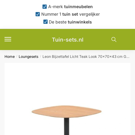
Skip
Skip
A-merk
tuinmeubelen
to
to
Nummer 1
tuin set
vergelijker
navigation
content
De beste
tuinwinkels
Tuin-sets.nl
Home
Loungesets
Leon Bijzettafel Licht Teak Look 70x70x43 cm Garden Impressions – Garden impressions
/
/