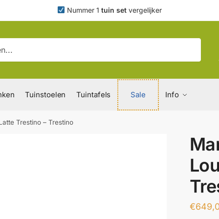
Nummer 1
tuin set
vergelijker
nken
Tuinstoelen
Tuintafels
Sale
Info
atte Trestino – Trestino
Man
Lou
Tre
€
649,