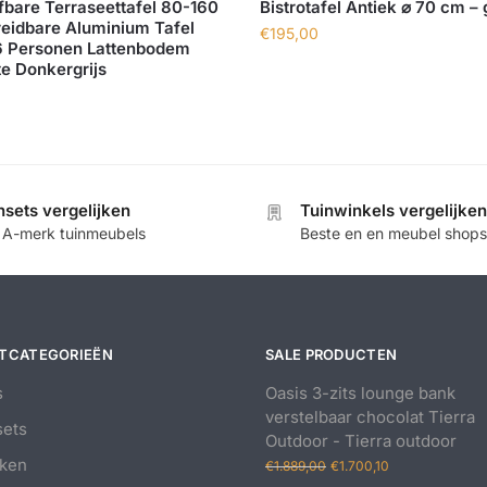
fbare Terraseettafel 80-160
Bistrotafel Antiek ⌀ 70 cm –
reidbare Aluminium Tafel
€
195,00
6 Personen Lattenbodem
e Donkergrijs
nsets vergelijken
Tuinwinkels vergelijken
e A-merk tuinmeubels
Beste en en meubel shops
TCATEGORIEËN
SALE PRODUCTEN
s
Oasis 3-zits lounge bank
verstelbaar chocolat Tierra
ets
Outdoor - Tierra outdoor
Oorspronkelijke
Huidige
ken
€
1.889,00
€
1.700,10