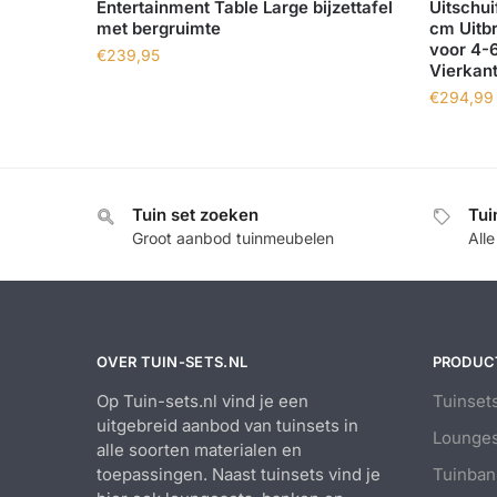
Entertainment Table Large bijzettafel
Uitschui
met bergruimte
cm Uitb
voor 4-
€
239,95
Vierkant
€
294,99
Tuin set zoeken
Tui
Groot aanbod tuinmeubelen
All
OVER TUIN-SETS.NL
PRODUC
Op Tuin-sets.nl vind je een
Tuinset
uitgebreid aanbod van tuinsets in
Lounges
alle soorten materialen en
toepassingen. Naast tuinsets vind je
Tuinban