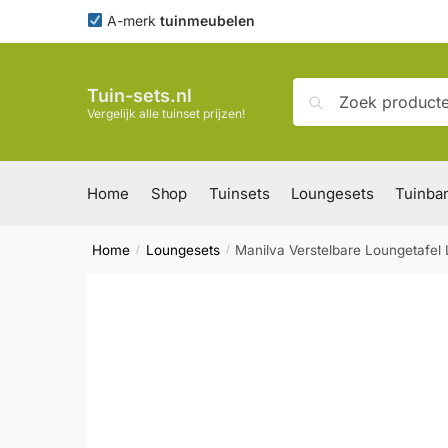
Skip
Skip
A-merk
tuinmeubelen
to
to
navigation
content
Zoeken
Zoeken
Tuin-sets.nl
naar:
Vergelijk alle tuinset prijzen!
Home
Shop
Tuinsets
Loungesets
Tuinba
Home
Loungesets
Manilva Verstelbare Loungetafel L
/
/