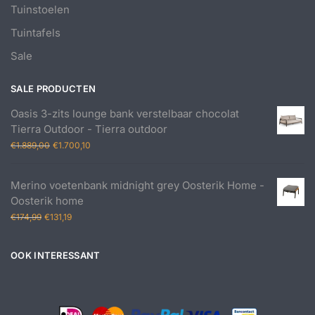
Tuinstoelen
Tuintafels
Sale
SALE PRODUCTEN
Oasis 3-zits lounge bank verstelbaar chocolat
Tierra Outdoor - Tierra outdoor
Oorspronkelijke
Huidige
€
1.889,00
€
1.700,10
prijs
prijs
was:
is:
Merino voetenbank midnight grey Oosterik Home -
€1.889,00.
€1.700,10.
Oosterik home
Oorspronkelijke
Huidige
€
174,99
€
131,19
prijs
prijs
was:
is:
OOK INTERESSANT
€174,99.
€131,19.