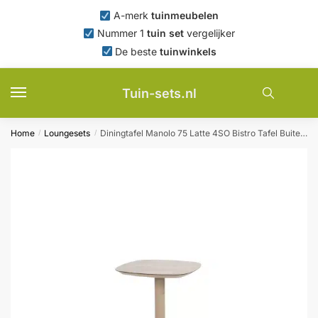
Skip
Skip
A-merk
tuinmeubelen
to
to
Nummer 1
tuin set
vergelijker
navigation
content
De beste
tuinwinkels
Tuin-sets.nl
Home
Loungesets
Diningtafel Manolo 75 Latte 4SO Bistro Tafel Buiten Tuintafel 4 Seasons Outdoor
/
/