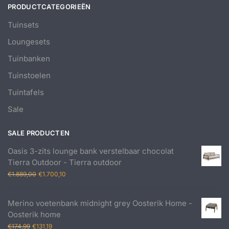
PRODUCTCATEGORIEËN
Tuinsets
Loungesets
Tuinbanken
Tuinstoelen
Tuintafels
Sale
SALE PRODUCTEN
Oasis 3-zits lounge bank verstelbaar chocolat
Tierra Outdoor - Tierra outdoor
Oorspronkelijke
Huidige
€
1.889,00
€
1.700,10
prijs
prijs
was:
is:
Merino voetenbank midnight grey Oosterik Home -
€1.889,00.
€1.700,10.
Oosterik home
Oorspronkelijke
Huidige
€
174,99
€
131,19