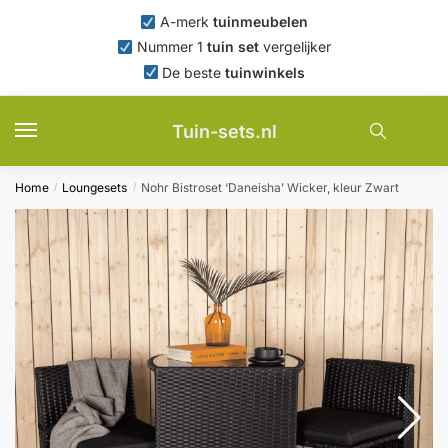
Skip
Skip
A-merk
tuinmeubelen
to
to
Nummer 1
tuin set
vergelijker
navigation
content
De beste
tuinwinkels
Tuin-sets.nl
Home
Loungesets
Nohr Bistroset ‘Daneisha’ Wicker, kleur Zwart
/
/