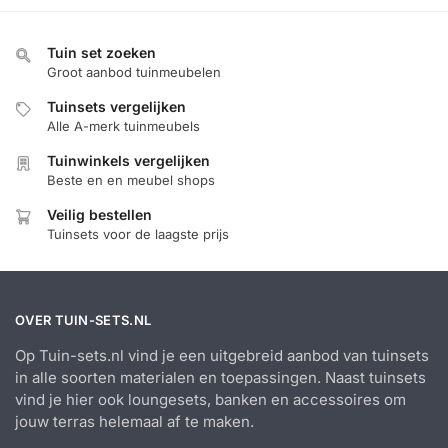
Tuin set zoeken
Groot aanbod tuinmeubelen
Tuinsets vergelijken
Alle A-merk tuinmeubels
Tuinwinkels vergelijken
Beste en en meubel shops
Veilig bestellen
Tuinsets voor de laagste prijs
OVER TUIN-SETS.NL
Op Tuin-sets.nl vind je een uitgebreid aanbod van tuinsets
in alle soorten materialen en toepassingen. Naast tuinsets
vind je hier ook loungesets, banken en accessoires om
jouw terras helemaal af te maken.