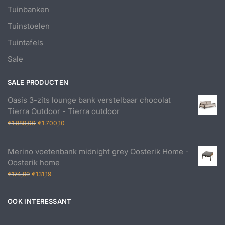
Tuinbanken
Tuinstoelen
Tuintafels
Sale
SALE PRODUCTEN
Oasis 3-zits lounge bank verstelbaar chocolat
Tierra Outdoor - Tierra outdoor
Oorspronkelijke
Huidige
€
1.889,00
€
1.700,10
prijs
prijs
was:
is:
Merino voetenbank midnight grey Oosterik Home -
€1.889,00.
€1.700,10.
Oosterik home
Oorspronkelijke
Huidige
€
174,99
€
131,19
prijs
prijs
was:
is:
OOK INTERESSANT
€174,99.
€131,19.