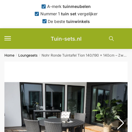
Skip
Skip
A-merk
tuinmeubelen
to
to
Nummer 1
tuin set
vergelijker
navigation
content
De beste
tuinwinkels
Tuin-sets.nl
Home
Loungesets
Nohr Ronde Tuintafel Tion 140/190 x 140cm – Zwart
/
/