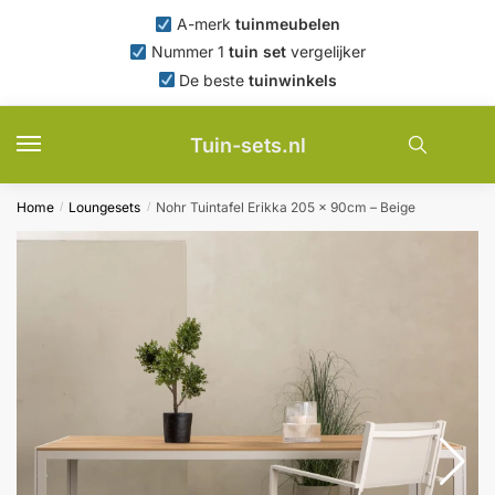
Skip
Skip
A-merk
tuinmeubelen
to
to
Nummer 1
tuin set
vergelijker
navigation
content
De beste
tuinwinkels
Tuin-sets.nl
Home
Loungesets
Nohr Tuintafel Erikka 205 x 90cm – Beige
/
/