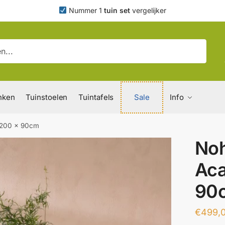
Nummer 1
tuin set
vergelijker
nken
Tuinstoelen
Tuintafels
Sale
Info
, 200 x 90cm
Noh
Aca
90
€
499,