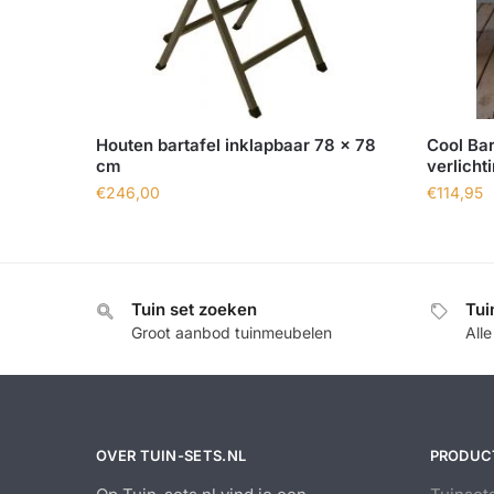
Houten bartafel inklapbaar 78 x 78
Cool Bar
cm
verlicht
€
246,00
€
114,95
Tuin set zoeken
Tui
Groot aanbod tuinmeubelen
All
OVER TUIN-SETS.NL
PRODUC