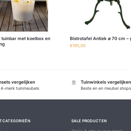
 tuinbar met koelbox en
Bistrotafel Antiek ⌀ 70 cm –
ing
€
195,00
nsets vergelijken
Tuinwinkels vergelijken
e A-merk tuinmeubels
Beste en en meubel shops
TCATEGORIEËN
SALE PRODUCTEN