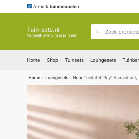
Skip
Skip
A-merk
tuinmeubelen
to
to
navigation
content
Zoeken
Zoeken
Tuin-sets.nl
naar:
Vergelijk alle tuinset prijzen!
Home
Shop
Tuinsets
Loungesets
Tuinba
Home
Loungesets
Nohr Tuintafel ‘Ruy’ Acaciahout
/
/