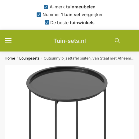
Skip
Skip
A-merk
tuinmeubelen
to
to
Nummer 1
tuin set
vergelijker
navigation
content
De beste
tuinwinkels
Tuin-sets.nl
Home
Loungesets
Outsunny bijzettafel buiten, van Staal met Afneembaar Dienblad, met verstelbare voetkussens, Inklapbare poten, tot 30 kg, Ø46x50Hcm, zwart | Aosom.nl
/
/