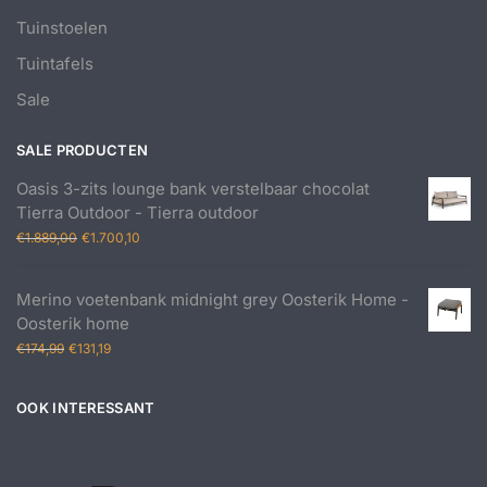
Tuinstoelen
Tuintafels
Sale
SALE PRODUCTEN
Oasis 3-zits lounge bank verstelbaar chocolat
Tierra Outdoor - Tierra outdoor
Oorspronkelijke
Huidige
€
1.889,00
€
1.700,10
prijs
prijs
was:
is:
Merino voetenbank midnight grey Oosterik Home -
€1.889,00.
€1.700,10.
Oosterik home
Oorspronkelijke
Huidige
€
174,99
€
131,19
prijs
prijs
was:
is:
OOK INTERESSANT
€174,99.
€131,19.