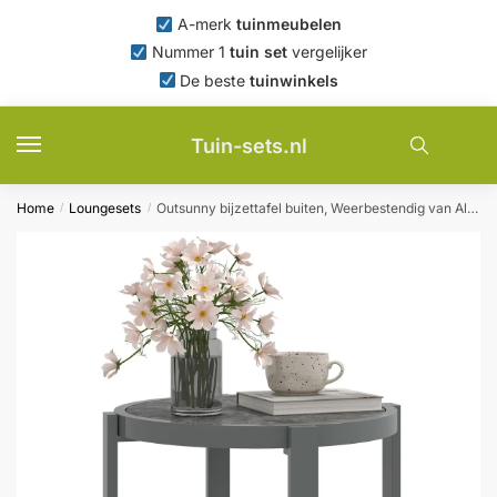
Skip
Skip
A-merk
tuinmeubelen
to
to
Nummer 1
tuin set
vergelijker
navigation
content
De beste
tuinwinkels
Tuin-sets.nl
Home
Loungesets
Outsunny bijzettafel buiten, Weerbestendig van Aluminium Balkontafel met Kunstmarmeren Blad, eenvoudig schoonmaken, 60x 60 x 46 cm, Grijs | Aosom.nl
/
/