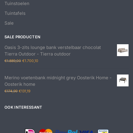
Tuinstoelen
Tuintafels
Sale
SALE PRODUCTEN
Oasis 3-zits lounge bank verstelbaar chocolat
Tierra Outdoor - Tierra outdoor
Oorspronkelijke
Huidige
€
1.889,00
€
1.700,10
prijs
prijs
was:
is:
Merino voetenbank midnight grey Oosterik Home -
€1.889,00.
€1.700,10.
Oosterik home
Oorspronkelijke
Huidige
€
174,99
€
131,19
prijs
prijs
was:
is:
OOK INTERESSANT
€174,99.
€131,19.