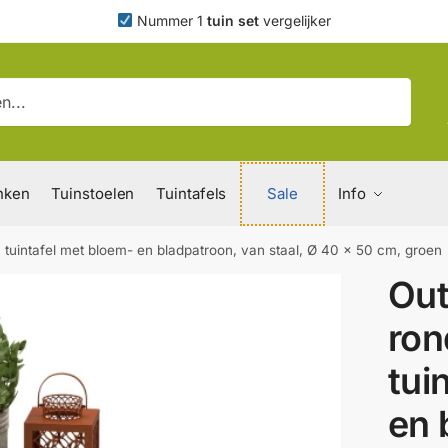
Nummer 1
tuin set
vergelijker
nken
Tuinstoelen
Tuintafels
Sale
Info
, tuintafel met bloem- en bladpatroon, van staal, Ø 40 x 50 cm, groen
Out
ron
tui
en 