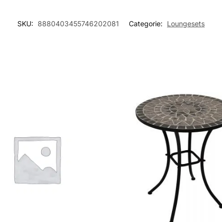
SKU:
8880403455746202081
Categorie:
Loungesets