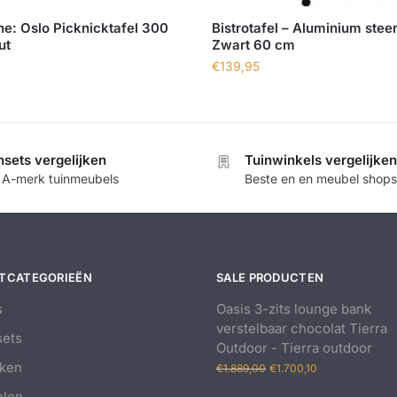
e: Oslo Picknicktafel 300
Bistrotafel – Aluminium stee
ut
Zwart 60 cm
€
139,95
nsets vergelijken
Tuinwinkels vergelijken
e A-merk tuinmeubels
Beste en en meubel shops
TCATEGORIEËN
SALE PRODUCTEN
s
Oasis 3-zits lounge bank
verstelbaar chocolat Tierra
ets
Outdoor - Tierra outdoor
Oorspronkelijke
Huidige
ken
€
1.889,00
€
1.700,10
prijs
prijs
elen