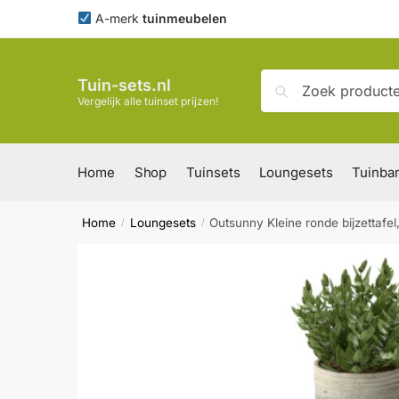
Skip
Skip
A-merk
tuinmeubelen
to
to
navigation
content
Zoeken
Zoeken
Tuin-sets.nl
naar:
Vergelijk alle tuinset prijzen!
Home
Shop
Tuinsets
Loungesets
Tuinba
Home
Loungesets
Outsunny Kleine ronde bijzettafel
/
/