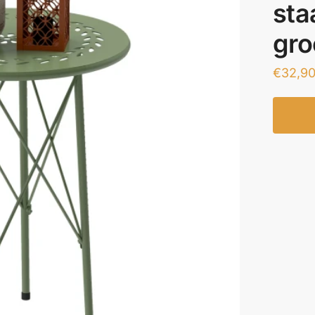
sta
gro
€
32,9