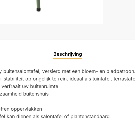
Beschrijving
y buitensalontafel, versierd met een bloem- en bladpatroo
biliteit op ongelijk terrein, ideaal als tuintafel, terrastafel
verfraait uw buitenruimte
rzaamheid buitenshuis
effen oppervlakken
fel kan dienen als salontafel of plantenstandaard