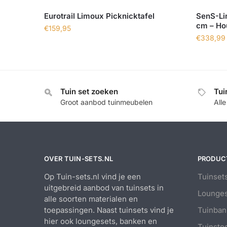
Eurotrail Limoux Picknicktafel
SenS-Lin
cm – Ho
€
159,95
€
338,99
Tuin set zoeken
Tui
Groot aanbod tuinmeubelen
All
OVER TUIN-SETS.NL
PRODUC
Op Tuin-sets.nl vind je een
Tuinset
uitgebreid aanbod van tuinsets in
Lounges
alle soorten materialen en
toepassingen. Naast tuinsets vind je
Tuinban
hier ook loungesets, banken en
Tuinsto