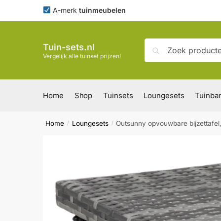
Skip
Skip
A-merk
tuinmeubelen
to
to
navigation
content
Zoeken
Zoeken
Tuin-sets.nl
naar:
Vergelijk alle tuinset prijzen!
Home
Shop
Tuinsets
Loungesets
Tuinba
Home
Loungesets
Outsunny opvouwbare bijzettafel,
/
/