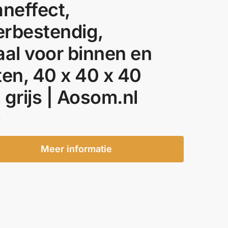
aneffect,
rbestendig,
aal voor binnen en
ten, 40 x 40 x 40
 grijs | Aosom.nl
0
Meer informatie