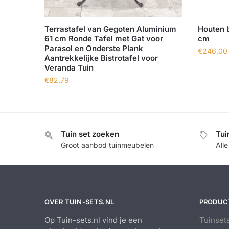
Terrastafel van Gegoten Aluminium
Houten b
61 cm Ronde Tafel met Gat voor
cm
Parasol en Onderste Plank
€
246,00
Aantrekkelijke Bistrotafel voor
Veranda Tuin
€
82,79
Tuin set zoeken
Tui
Groot aanbod tuinmeubelen
All
OVER TUIN-SETS.NL
PRODUC
Op Tuin-sets.nl vind je een
Tuinset