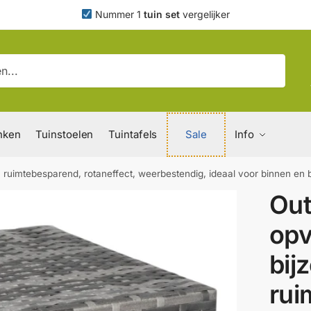
Nummer 1
tuin set
vergelijker
nken
Tuinstoelen
Tuintafels
Sale
Info
 ruimtebesparend, rotaneffect, weerbestendig, ideaal voor binnen en b
Ou
op
bijz
rui