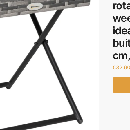
rot
wee
ide
bui
cm,
€
32,9