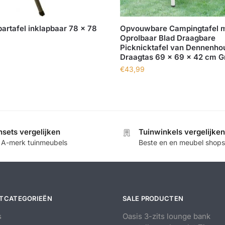
artafel inklapbaar 78 x 78
Opvouwbare Campingtafel 
Oprolbaar Blad Draagbare
Picknicktafel van Dennenho
Draagtas 69 x 69 x 42 cm Gr
€
43,99
nsets vergelijken
Tuinwinkels vergelijken
e A-merk tuinmeubels
Beste en en meubel shops
TCATEGORIEËN
SALE PRODUCTEN
s
Oasis 3-zits lounge bank