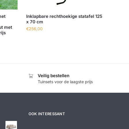
met
Inklapbare rechthoekige statafel 125
x 70 cm
ut met
€
256,00
ijs
Veilig bestellen
Tuinsets voor de laagste prijs
OOK INTERESSANT