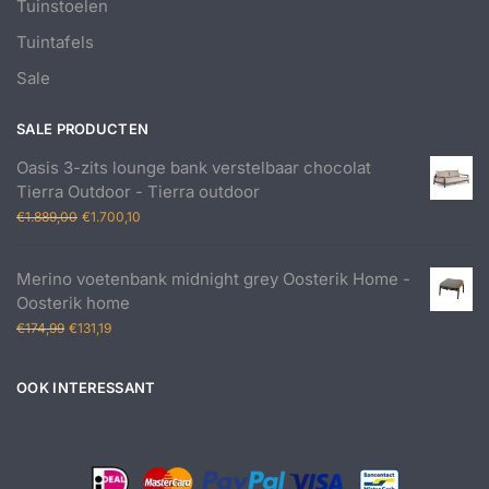
Tuinstoelen
Tuintafels
Sale
SALE PRODUCTEN
Oasis 3-zits lounge bank verstelbaar chocolat
Tierra Outdoor - Tierra outdoor
Oorspronkelijke
Huidige
€
1.889,00
€
1.700,10
prijs
prijs
was:
is:
Merino voetenbank midnight grey Oosterik Home -
€1.889,00.
€1.700,10.
Oosterik home
Oorspronkelijke
Huidige
€
174,99
€
131,19
prijs
prijs
was:
is:
OOK INTERESSANT
€174,99.
€131,19.