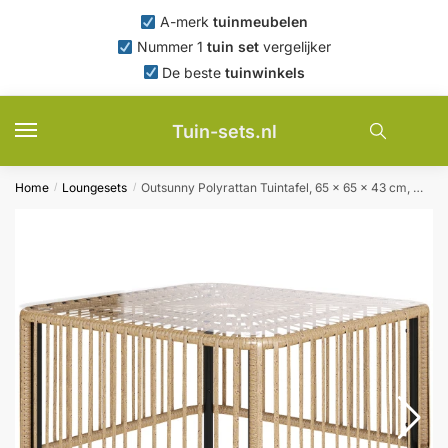
Skip
Skip
A-merk
tuinmeubelen
to
to
Nummer 1
tuin set
vergelijker
navigation
content
De beste
tuinwinkels
Tuin-sets.nl
Home
Loungesets
Outsunny Polyrattan Tuintafel, 65 x 65 x 43 cm, Weerbestendige Bijzettafel Vierkant met Glazen Plaat, Natuurlijk Hout
/
/