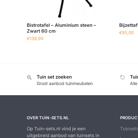
Bistrotafel – Aluminium steen –
Bijzetta
Zwart 60 cm
€
95,00
€
139,95
Tuin set zoeken
Tui
Groot aanbod tuinmeubelen
All
OVER TUIN-SETS.NL
PRODUC
Op Tuin-sets.nl vind je een
Tuinset
uitgebreid aanbod van tuinsets in