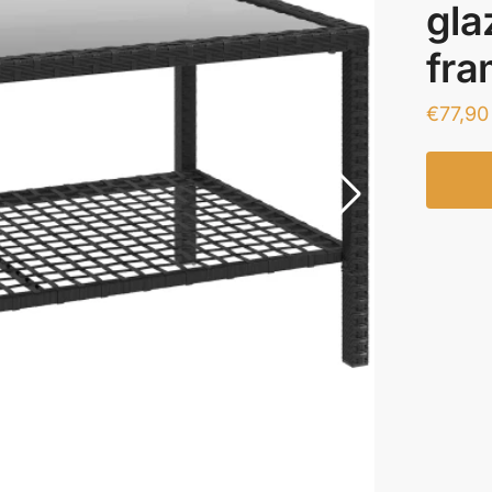
gla
fra
€
77,90