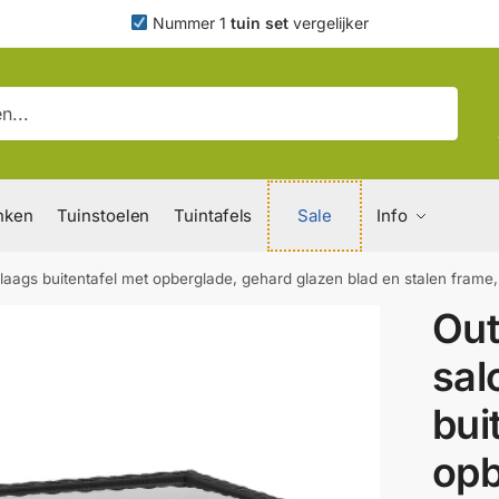
Nummer 1
tuin set
vergelijker
nken
Tuinstoelen
Tuintafels
Sale
Info
laags buitentafel met opberglade, gehard glazen blad en stalen frame
Out
sal
bui
opb