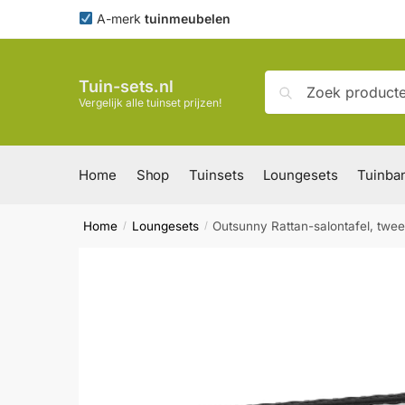
Skip
Skip
A-merk
tuinmeubelen
to
to
navigation
content
Zoeken
Zoeken
Tuin-sets.nl
naar:
Vergelijk alle tuinset prijzen!
Home
Shop
Tuinsets
Loungesets
Tuinba
Home
Loungesets
Outsunny Rattan-salontafel, twee
/
/