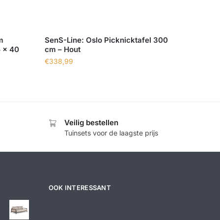
m
SenS-Line: Oslo Picknicktafel 300
5 x 40
cm – Hout
€
338,99
Veilig bestellen
Tuinsets voor de laagste prijs
OOK INTERESSANT