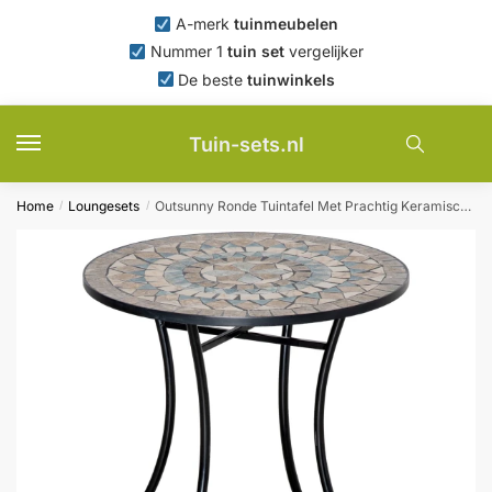
Skip
Skip
A-merk
tuinmeubelen
to
to
Nummer 1
tuin set
vergelijker
navigation
content
De beste
tuinwinkels
Tuin-sets.nl
Home
Loungesets
Outsunny Ronde Tuintafel Met Prachtig Keramisch Mozaïekblad en Stevig Metaal Frame Ø60 cm Hoog 71 cm Voor Terras of Balkon | Aosom.nl
/
/