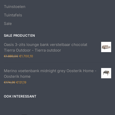
Tuinstoelen
Tuintafels
Sale
SALE PRODUCTEN
Oasis 3-zits lounge bank verstelbaar chocolat
Tierra Outdoor - Tierra outdoor
Oorspronkelijke
Huidige
€
1.889,00
€
1.700,10
prijs
prijs
was:
is:
Merino voetenbank midnight grey Oosterik Home -
€1.889,00.
€1.700,10.
Oosterik home
Oorspronkelijke
Huidige
€
174,99
€
131,19
prijs
prijs
was:
is:
OOK INTERESSANT
€174,99.
€131,19.