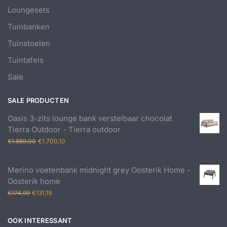
Loungesets
Tuinbanken
Tuinstoelen
Tuintafels
Sale
SALE PRODUCTEN
Oasis 3-zits lounge bank verstelbaar chocolat
Tierra Outdoor - Tierra outdoor
Oorspronkelijke
Huidige
€
1.889,00
€
1.700,10
prijs
prijs
was:
is:
Merino voetenbank midnight grey Oosterik Home -
€1.889,00.
€1.700,10.
Oosterik home
Oorspronkelijke
Huidige
€
174,99
€
131,19
prijs
prijs
was:
is:
OOK INTERESSANT
€174,99.
€131,19.