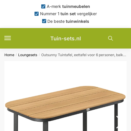
Skip
Skip
A-merk
tuinmeubelen
to
to
Nummer 1
tuin set
vergelijker
navigation
content
De beste
tuinwinkels
Tuin-sets.nl
Home
Loungesets
Outsunny Tuintafel, eettafel voor 6 personen, balkontafel met metalen frame, WPC-lamellen tafelblad, 155 x 88 x 72 cm, bruin
/
/