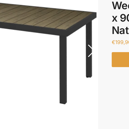
Wee
x 9
Nat
€
199,9