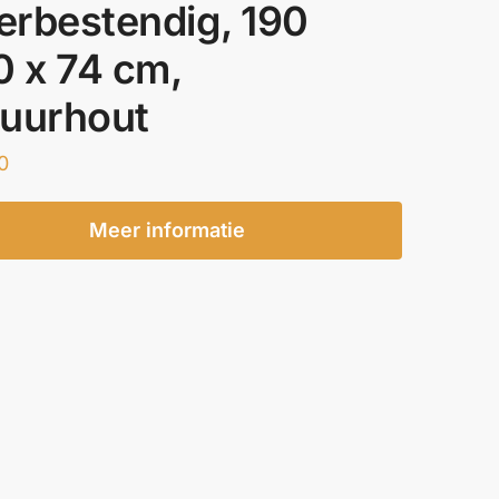
rbestendig, 190
0 x 74 cm,
uurhout
0
Meer informatie