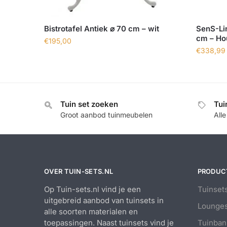
Bistrotafel Antiek ⌀ 70 cm – wit
SenS-Lin
cm – Ho
€
195,00
€
338,99
Tuin set zoeken
Tui
Groot aanbod tuinmeubelen
All
OVER TUIN-SETS.NL
PRODUC
Op Tuin-sets.nl vind je een
Tuinset
uitgebreid aanbod van tuinsets in
Lounges
alle soorten materialen en
toepassingen. Naast tuinsets vind je
Tuinban