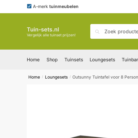
Skip
Skip
A-merk
tuinmeubelen
to
to
navigation
content
Zoeken
Zoeken
Tuin-sets.nl
naar:
Vergelijk alle tuinset prijzen!
Home
Shop
Tuinsets
Loungesets
Tuinba
Home
Loungesets
Outsunny Tuintafel voor 8 Person
/
/