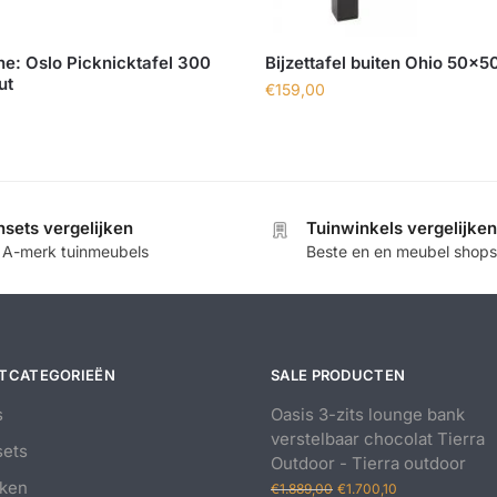
e: Oslo Picknicktafel 300
Bijzettafel buiten Ohio 50×
ut
€
159,00
nsets vergelijken
Tuinwinkels vergelijken
e A-merk tuinmeubels
Beste en en meubel shops
TCATEGORIEËN
SALE PRODUCTEN
s
Oasis 3-zits lounge bank
verstelbaar chocolat Tierra
ets
Outdoor - Tierra outdoor
Oorspronkelijke
Huidige
ken
€
1.889,00
€
1.700,10