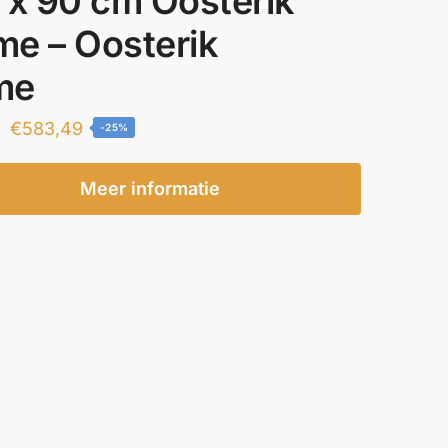
 x 90 cm Oosterik
e – Oosterik
me
Oorspronkelijke
Huidige
€
583,49
-25%
prijs
prijs
was:
is:
Meer informatie
€777,99.
€583,49.