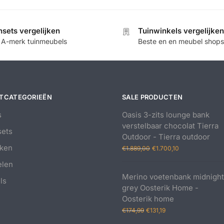
nsets vergelijken
Tuinwinkels vergelijken
e A-merk tuinmeubels
Beste en en meubel shops
TCATEGORIEËN
SALE PRODUCTEN
s
Oasis 3-zits lounge bank
verstelbaar chocolat Tierra
ets
Outdoor - Tierra outdoor
Oorspronkelijke
Huidige
ken
€
1.889,00
€
1.700,10
prijs
prijs
elen
was:
is:
Merino voetenbank midnight
€1.889,00.
€1.700,10.
ls
grey Oosterik Home -
Oosterik home
Oorspronkelijke
Huidige
€
174,99
€
131,19
prijs
prijs