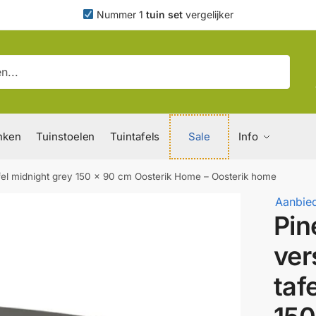
Nummer 1
tuin set
vergelijker
nken
Tuinstoelen
Tuintafels
Sale
Info
afel midnight grey 150 x 90 cm Oosterik Home – Oosterik home
Aanbied
Pin
ver
taf