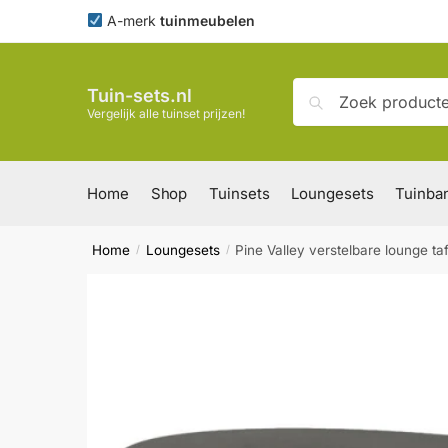
Skip
Skip
A-merk
tuinmeubelen
to
to
navigation
content
Zoeken
Zoeken
Tuin-sets.nl
naar:
Vergelijk alle tuinset prijzen!
Home
Shop
Tuinsets
Loungesets
Tuinba
Home
Loungesets
Pine Valley verstelbare lounge t
/
/