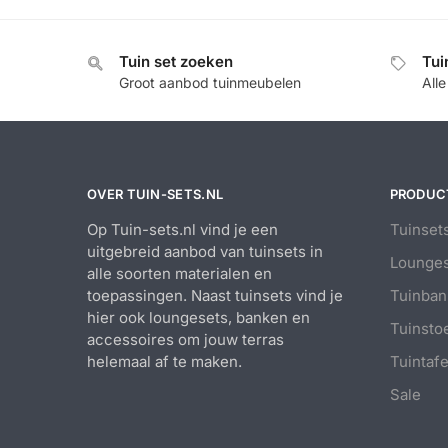
Tuin set zoeken
Tui
Groot aanbod tuinmeubelen
All
OVER TUIN-SETS.NL
PRODUC
Op Tuin-sets.nl vind je een
Tuinset
uitgebreid aanbod van tuinsets in
Lounges
alle soorten materialen en
toepassingen. Naast tuinsets vind je
Tuinban
hier ook loungesets, banken en
Tuinsto
accessoires om jouw terras
helemaal af te maken.
Tuintafe
Sale