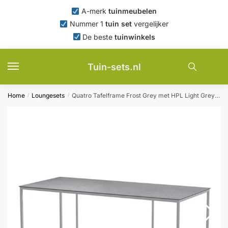
Skip
Skip
A-merk
tuinmeubelen
to
to
Nummer 1
tuin set
vergelijker
navigation
content
De beste
tuinwinkels
Tuin-sets.nl
Home
Loungesets
Quatro Tafelframe Frost Grey met HPL Light Grey tafelblad 220 x 95 cm 4SO – 4so
/
/