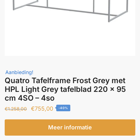
Aanbieding!
Quatro Tafelframe Frost Grey met
HPL Light Grey tafelblad 220 x 95
cm 4SO – 4so
Oorspronkelijke
Huidige
€
755,00
€
1.258,00
-40%
prijs
prijs
was:
is:
Meer informatie
€1.258,00.
€755,00.