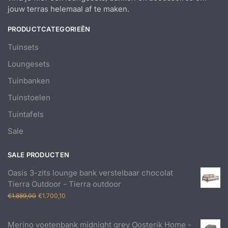
jouw terras helemaal af te maken.
PRODUCTCATEGORIEËN
Tuinsets
Loungesets
Tuinbanken
Tuinstoelen
Tuintafels
Sale
SALE PRODUCTEN
Oasis 3-zits lounge bank verstelbaar chocolat
Tierra Outdoor - Tierra outdoor
Oorspronkelijke
Huidige
€
1.889,00
€
1.700,10
prijs
prijs
was:
is:
Merino voetenbank midnight grey Oosterik Home -