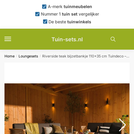
Skip
Skip
A-merk
tuinmeubelen
to
to
Nummer 1
tuin set
vergelijker
navigation
content
De beste
tuinwinkels
Tuin-sets.nl
Home
Loungesets
Riverside teak bijzetbankje 110×35 cm Tuindeco – Tuindeco
/
/