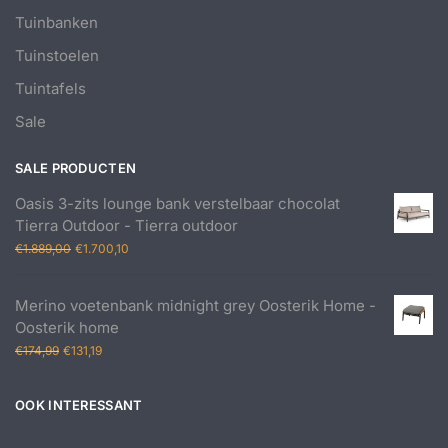
Tuinbanken
Tuinstoelen
Tuintafels
Sale
SALE PRODUCTEN
Oasis 3-zits lounge bank verstelbaar chocolat
Tierra Outdoor - Tierra outdoor
Oorspronkelijke
Huidige
€
1.889,00
€
1.700,10
prijs
prijs
was:
is:
Merino voetenbank midnight grey Oosterik Home -
€1.889,00.
€1.700,10.
Oosterik home
Oorspronkelijke
Huidige
€
174,99
€
131,19
prijs
prijs
was:
is:
OOK INTERESSANT
€174,99.
€131,19.