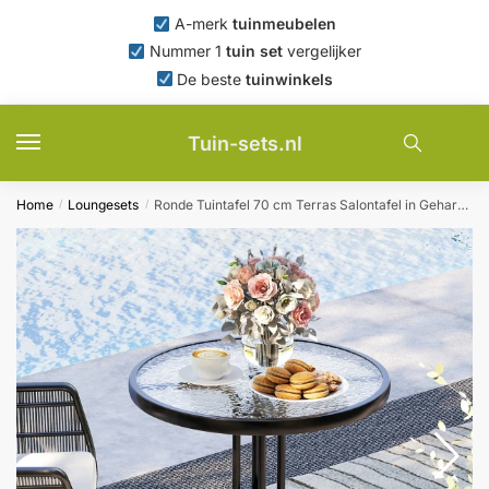
Skip
Skip
A-merk
tuinmeubelen
to
to
Nummer 1
tuin set
vergelijker
navigation
content
De beste
tuinwinkels
Tuin-sets.nl
Home
Loungesets
Ronde Tuintafel 70 cm Terras Salontafel in Gehard Glas met Robuust Metalen Frame en Gat voor Parasol Exterieur Eettafel
/
/