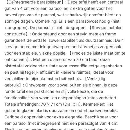
【Geïntegreerde parasolsteun】: Deze tafel heeft een centraal
gat van 4 cm voor een parasol en 2 extra gaten voor het
bevestigen van de parasol, wat schaduwrijk comfort biedt op
zonnige dagen. Opmerking: Er is een parasolvoet nodig (niet
inbegrepen). De parasol is niet inbegrepen. 【Stevige metalen
constructie】: Ondersteund door een stevig metalen frame
garandeert de eettafel zowel stabiliteit als duurzaamheid. De 4
stevige poten met inlegontwerp en antislipvoetjes zorgen ook
voor een stabiele, vlakke positie. 【Precies de juiste maat om te
ontspannen】: Met een diameter van 70 cm biedt deze
bistrotafel voldoende ruimte voor essentiële eetgelegenheden
en past hij tegelijk efficiënt in kleinere ruimtes, ideaal voor
verschillende bijeenkomsten buitenshuis. 【Veelzijdig
gebruik】: Ontworpen voor zowel buiten als binnen, is deze
ronde tafel een praktische en stijlvolle keuze, die de
functionaliteit van woon- en ontspanningsruimtes verbetert.
Totale afmetingen: 70 x 71 cm (Dia. x H). Kenmerken: Het
geharde glazen blad is duurzaam en onderhoudsvriendelijk.
Geribbeld oppervlak voor extra elegantie. Beschikbaar voor
een parasol (niet inbegrepen) met een parasolgat van 4 cm.
Biedt stevige ondersteuning met een stevig metalen frame.