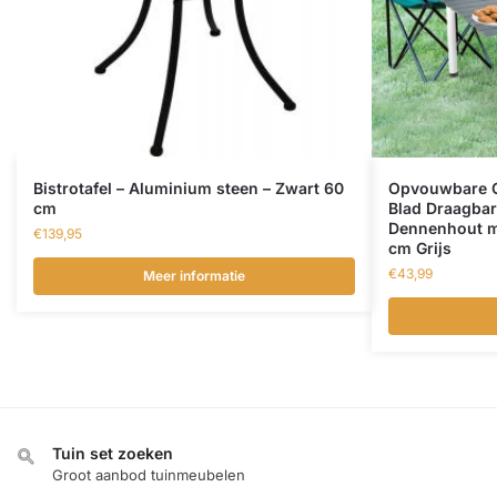
Bistrotafel – Aluminium steen – Zwart 60
Opvouwbare C
cm
Blad Draagbar
Dennenhout m
€
139,95
cm Grijs
€
43,99
Meer informatie
Tuin set zoeken
Groot aanbod tuinmeubelen