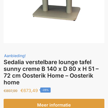
Aanbieding!
Sedalia verstelbare lounge tafel
sunny creme B 140 x D 80 x H 51 –
72 cm Oosterik Home – Oosterik
home
Oorspronkelijke
Huidige
€
673,49
€
897,99
-25%
prijs
prijs
was:
is:
Meer informatie