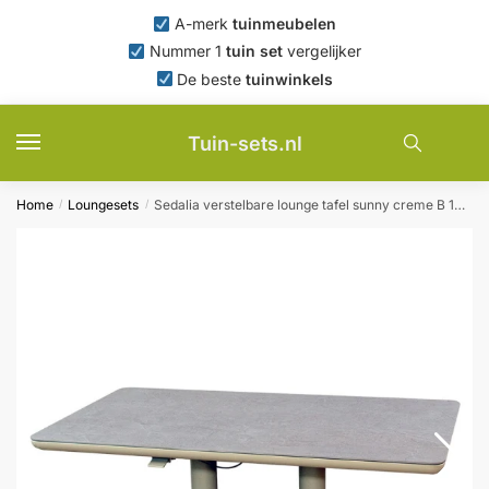
Skip
Skip
A-merk
tuinmeubelen
to
to
Nummer 1
tuin set
vergelijker
navigation
content
De beste
tuinwinkels
Tuin-sets.nl
Home
Loungesets
Sedalia verstelbare lounge tafel sunny creme B 140 x D 80 x H 51 – 72 cm Oosterik Home – Oosterik home
/
/