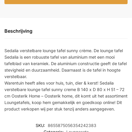
€897,99.
€673,49.
Beschrijving
Sedalia verstelbare lounge tafel sunny crème. De lounge tafel
Sedalia is een robuuste tafel van aluminium met een mooi
tafelblad van keramiek. De aluminium constructie geeft de tafel
stevigheid en duurzaamheid. Daarnaast is de tafel in hoogte
verstelbaar.
Warentuin heeft alles voor huis, tuin, dier & kerst! Sedalia
verstelbare lounge tafel sunny creme B 140 x D 80 x H 51 – 72
cm Oosterik Home – Oosterik home, dit komt uit het assortiment
Loungetafels, koop hem gemakkelijk en goedkoop online! Dit
product verkopen wij per stuk tenzij anders aangegeven.
SKU:
8655875056354242383
Categorie:
Loungesets