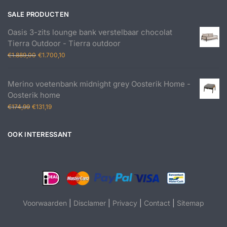
SALE PRODUCTEN
Oasis 3-zits lounge bank verstelbaar chocolat
Tierra Outdoor - Tierra outdoor
Oorspronkelijke
Huidige
€
1.889,00
€
1.700,10
prijs
prijs
was:
is:
Merino voetenbank midnight grey Oosterik Home -
€1.889,00.
€1.700,10.
Oosterik home
Oorspronkelijke
Huidige
€
174,99
€
131,19
prijs
prijs
was:
is:
OOK INTERESSANT
€174,99.
€131,19.
Voorwaarden
|
Disclamer
|
Privacy
|
Contact
|
Sitemap