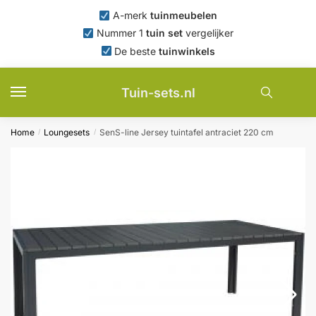
Skip
Skip
A-merk
tuinmeubelen
to
to
Nummer 1
tuin set
vergelijker
navigation
content
De beste
tuinwinkels
Tuin-sets.nl
Home
Loungesets
SenS-line Jersey tuintafel antraciet 220 cm
/
/