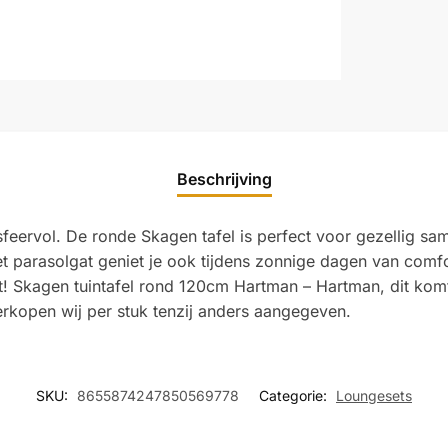
Beschrijving
eervol. De ronde Skagen tafel is perfect voor gezellig same
et parasolgat geniet je ook tijdens zonnige dagen van comf
rst! Skagen tuintafel rond 120cm Hartman – Hartman, dit kom
rkopen wij per stuk tenzij anders aangegeven.
SKU:
8655874247850569778
Categorie:
Loungesets