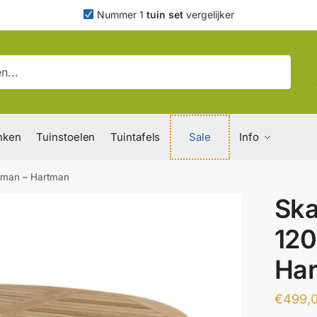
Nummer 1
tuin set
vergelijker
nken
Tuinstoelen
Tuintafels
Sale
Info
rtman – Hartman
Ska
120
Ha
€
499,