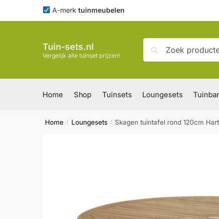
Skip
Skip
A-merk
tuinmeubelen
to
to
navigation
content
Zoeken
Zoeken
Tuin-sets.nl
naar:
Vergelijk alle tuinset prijzen!
Home
Shop
Tuinsets
Loungesets
Tuinba
Home
Loungesets
Skagen tuintafel rond 120cm Ha
/
/