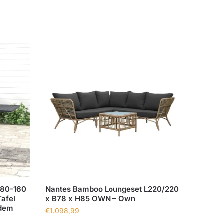
l 80-160
Nantes Bamboo Loungeset L220/220
Tafel
x B78 x H85 OWN – Own
odem
€
1.098,99