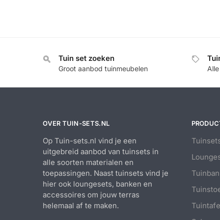
Tuin set zoeken
Tui
Groot aanbod tuinmeubelen
All
OVER TUIN-SETS.NL
PRODUC
Op Tuin-sets.nl vind je een
Tuinset
uitgebreid aanbod van tuinsets in
Lounges
alle soorten materialen en
toepassingen. Naast tuinsets vind je
Tuinban
hier ook loungesets, banken en
Tuinsto
accessoires om jouw terras
helemaal af te maken.
Tuintafe