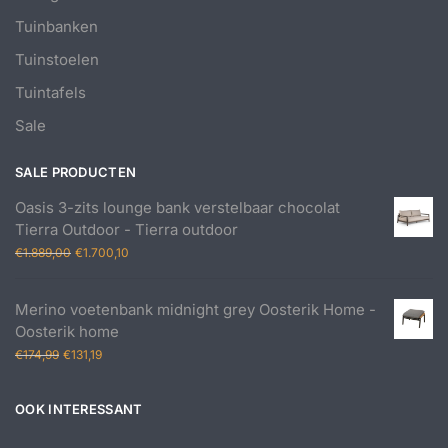
Tuinbanken
Tuinstoelen
Tuintafels
Sale
SALE PRODUCTEN
Oasis 3-zits lounge bank verstelbaar chocolat
Tierra Outdoor - Tierra outdoor
Oorspronkelijke
Huidige
€
1.889,00
€
1.700,10
prijs
prijs
was:
is:
Merino voetenbank midnight grey Oosterik Home -
€1.889,00.
€1.700,10.
Oosterik home
Oorspronkelijke
Huidige
€
174,99
€
131,19
prijs
prijs
was:
is:
OOK INTERESSANT
€174,99.
€131,19.