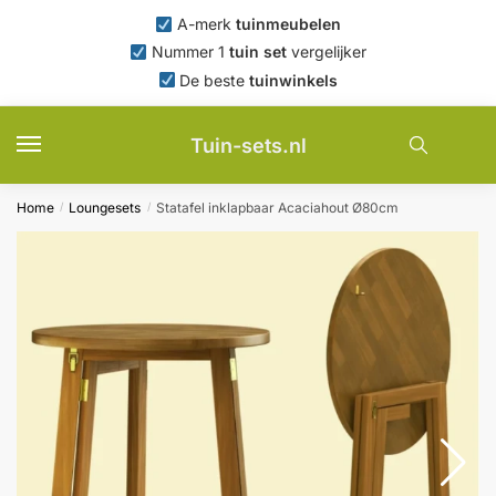
Skip
Skip
A-merk
tuinmeubelen
to
to
Nummer 1
tuin set
vergelijker
navigation
content
De beste
tuinwinkels
Tuin-sets.nl
Home
Loungesets
Statafel inklapbaar Acaciahout Ø80cm
/
/