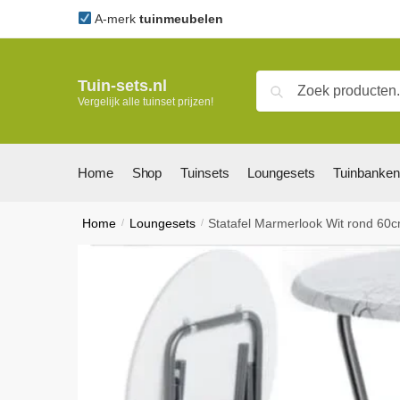
Skip
Skip
A-merk
tuinmeubelen
to
to
navigation
content
Zoeken
Zoeken
Tuin-sets.nl
Vergelijk alle tuinset prijzen!
naar:
Home
Shop
Tuinsets
Loungesets
Tuinbanken
Home
/
Loungesets
/
Statafel Marmerlook Wit rond 60c