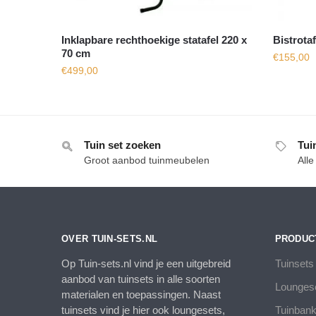
Inklapbare rechthoekige statafel 220 x
Bistrota
70 cm
€
155,00
€
499,00
Tuin set zoeken
Tui
Groot aanbod tuinmeubelen
All
OVER TUIN-SETS.NL
PRODUC
Op Tuin-sets.nl vind je een uitgebreid
Tuinsets
aanbod van tuinsets in alle soorten
Lounges
materialen en toepassingen. Naast
tuinsets vind je hier ook loungesets,
Tuinban