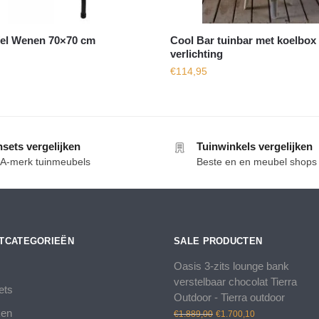
fel Wenen 70×70 cm
Cool Bar tuinbar met koelbox
verlichting
€
114,95
nsets vergelijken
Tuinwinkels vergelijken
e A-merk tuinmeubels
Beste en en meubel shops
TCATEGORIEËN
SALE PRODUCTEN
Oasis 3-zits lounge bank
verstelbaar chocolat Tierra
ets
Outdoor - Tierra outdoor
Oorspronkelijke
Huidige
ken
€
1.889,00
€
1.700,10