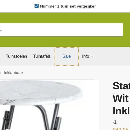
Nummer 1
tuin set
vergelijker
Tuinstoelen
Tuintafels
Sale
Info
m Inklapbaar
Sta
Wit
Ink
-1
€
49,95