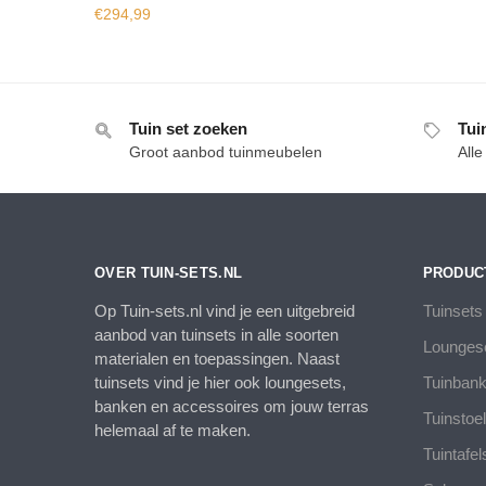
€
294,99
Tuin set zoeken
Tui
Groot aanbod tuinmeubelen
All
OVER TUIN-SETS.NL
PRODUC
Op Tuin-sets.nl vind je een uitgebreid
Tuinsets
aanbod van tuinsets in alle soorten
Lounges
materialen en toepassingen. Naast
tuinsets vind je hier ook loungesets,
Tuinban
banken en accessoires om jouw terras
Tuinstoe
helemaal af te maken.
Tuintafel