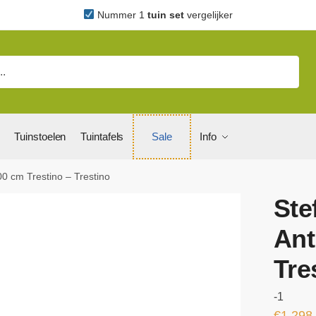
Nummer 1
tuin set
vergelijker
Tuinstoelen
Tuintafels
Sale
Info
00 cm Trestino – Trestino
Ste
Ant
Tre
-1
€
1.298