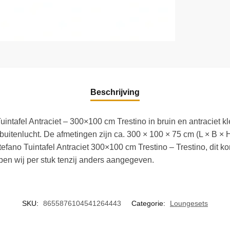
Beschrijving
uintafel Antraciet – 300×100 cm Trestino in bruin en antraciet k
 buitenlucht. De afmetingen zijn ca. 300 × 100 × 75 cm (L × B × 
 Stefano Tuintafel Antraciet 300×100 cm Trestino – Trestino, dit k
pen wij per stuk tenzij anders aangegeven.
SKU:
8655876104541264443
Categorie:
Loungesets