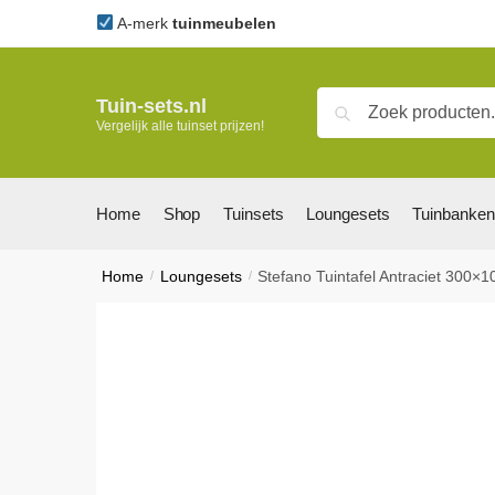
Skip
Skip
A-merk
tuinmeubelen
to
to
navigation
content
Zoeken
Zoeken
Tuin-sets.nl
Vergelijk alle tuinset prijzen!
naar:
Home
Shop
Tuinsets
Loungesets
Tuinbanken
Home
/
Loungesets
/
Stefano Tuintafel Antraciet 300×1