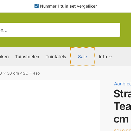
Nummer 1
tuin set
vergelijker
nken
Tuinstoelen
Tuintafels
Sale
Info
70 x 30 cm 4SO – 4so
Aanbied
Str
Tea
cm 