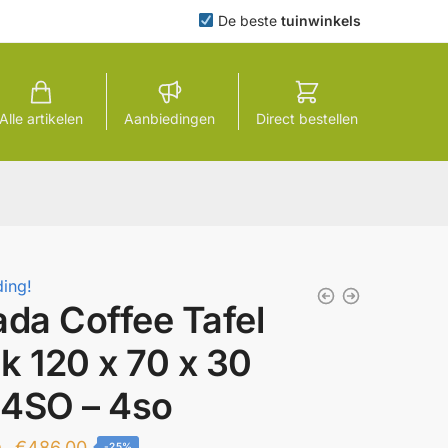
De beste
tuinwinkels
Alle artikelen
Aanbiedingen
Direct bestellen
ing!
ada Coffee Tafel
k 120 x 70 x 30
4SO – 4so
Oorspronkelijke
Huidige
€
486,00
-25%