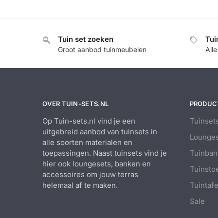
Tuin set zoeken
Tui
Groot aanbod tuinmeubelen
All
OVER TUIN-SETS.NL
PRODUC
Op Tuin-sets.nl vind je een
Tuinset
uitgebreid aanbod van tuinsets in
Lounges
alle soorten materialen en
toepassingen. Naast tuinsets vind je
Tuinban
hier ook loungesets, banken en
Tuinsto
accessoires om jouw terras
helemaal af te maken.
Tuintafe
Sale