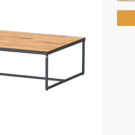
€
649,0