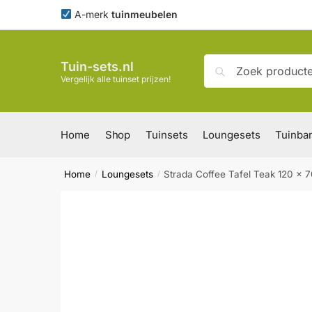
Skip
Skip
A-merk
tuinmeubelen
to
to
navigation
content
Zoeken
Zoeken
Tuin-sets.nl
naar:
Vergelijk alle tuinset prijzen!
Home
Shop
Tuinsets
Loungesets
Tuinba
Home
Loungesets
Strada Coffee Tafel Teak 120 x 
/
/