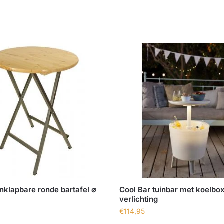
nklapbare ronde bartafel ⌀
Cool Bar tuinbar met koelbo
verlichting
€
114,95