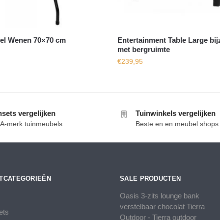
fel Wenen 70×70 cm
Entertainment Table Large bijz
met bergruimte
€
239,95
nsets vergelijken
Tuinwinkels vergelijken
e A-merk tuinmeubels
Beste en en meubel shops
TCATEGORIEËN
SALE PRODUCTEN
Oasis 3-zits lounge bank
verstelbaar chocolat Tierra
ets
Outdoor - Tierra outdoor