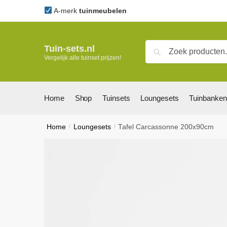
Skip
Skip
A-merk
tuinmeubelen
to
to
navigation
content
Zoeken
Zoeken
Tuin-sets.nl
Vergelijk alle tuinset prijzen!
naar:
Home
Shop
Tuinsets
Loungesets
Tuinbanken
Home
/
Loungesets
/
Tafel Carcassonne 200x90cm