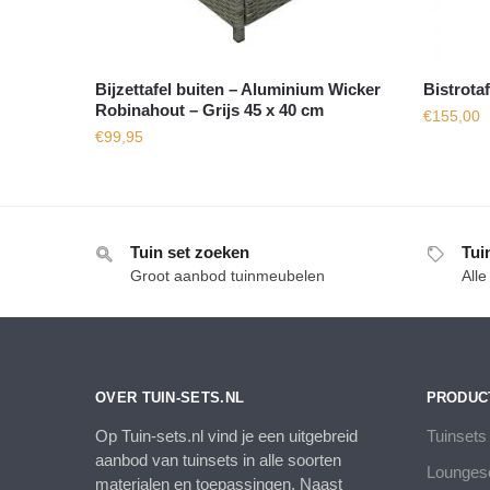
Bijzettafel buiten – Aluminium Wicker
Bistrota
Robinahout – Grijs 45 x 40 cm
€
155,00
€
99,95
Tuin set zoeken
Tui
Groot aanbod tuinmeubelen
All
OVER TUIN-SETS.NL
PRODUC
Op Tuin-sets.nl vind je een uitgebreid
Tuinsets
aanbod van tuinsets in alle soorten
Lounges
materialen en toepassingen. Naast