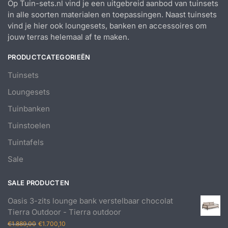
Op Tuin-sets.nl vind je een uitgebreid aanbod van tuinsets
in alle soorten materialen en toepassingen. Naast tuinsets
vind je hier ook loungesets, banken en accessoires om
jouw terras helemaal af te maken.
PRODUCTCATEGORIEËN
Tuinsets
Loungesets
Tuinbanken
Tuinstoelen
Tuintafels
Sale
SALE PRODUCTEN
Oasis 3-zits lounge bank verstelbaar chocolat
Tierra Outdoor - Tierra outdoor
Oorspronkelijke
Huidige
€
1.889,00
€
1.700,10