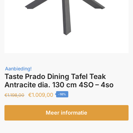
Aanbieding!
Taste Prado Dining Tafel Teak
Antracite dia. 130 cm 4SO – 4so
Oorspronkelijke
Huidige
€
1.009,00
€
1.198,00
-16%
prijs
prijs
was:
is:
Meer informatie
€1.198,00.
€1.009,00.