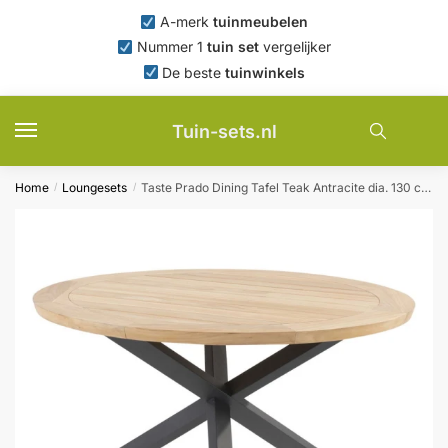
Skip
Skip
A-merk
tuinmeubelen
to
to
Nummer 1
tuin set
vergelijker
navigation
content
De beste
tuinwinkels
Tuin-sets.nl
Home
Loungesets
Taste Prado Dining Tafel Teak Antracite dia. 130 cm 4SO – 4so
/
/