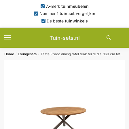
Skip
Skip
A-merk
tuinmeubelen
to
to
Nummer 1
tuin set
vergelijker
navigation
content
De beste
tuinwinkels
Tuin-sets.nl
Home
Loungesets
Taste Prado dining tafel teak terre dia. 160 cm tafel met frame 4SO – 4so
/
/