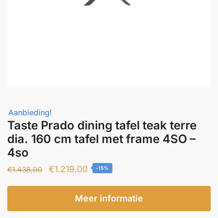
Aanbieding!
Taste Prado dining tafel teak terre
dia. 160 cm tafel met frame 4SO –
4so
Oorspronkelijke
Huidige
€
1.219,00
€
1.438,00
-15%
prijs
prijs
was:
is:
Meer informatie
€1.438,00.
€1.219,00.